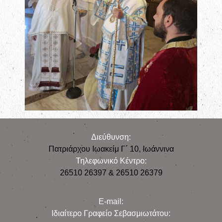
Διεύθυνση:
Πατριάρχου Ιωακείμ Γ΄ 10, Iωάννινα
Τηλεφωνικό Κέντρο:
26510 26397 & 26510 26379
E-mail:
Iδιαίτερο Γραφείο Σεβασμιωτάτου: