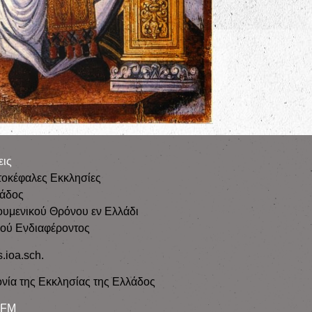
εις
τοκέφαλες Εκκλησίες
λάδος
ουμενικού Θρόνου εν Ελλάδι
κού Ενδιαφέροντος
s.ioa.sch.
νία της Εκκλησίας της Ελλάδος
 FM