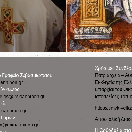
Χρήσιμες Συνδέσ
ρο Γραφείο Σεβασμιωτάτου:
Πατριαρχεία – Αυ
anninon.gr
Εκκλησία της Ελ
ύγκελλος:
Επαρχίαι του Οικ
gelos@imioanninon.gr
Ιστοσελίδες Τοπι
εία:
https://smyk-vella
ioanninon.gr
ο Γάμων
Αποστολική Διακο
n@imioanninon.gr
Η Ορθοδοξία στα
ριο: