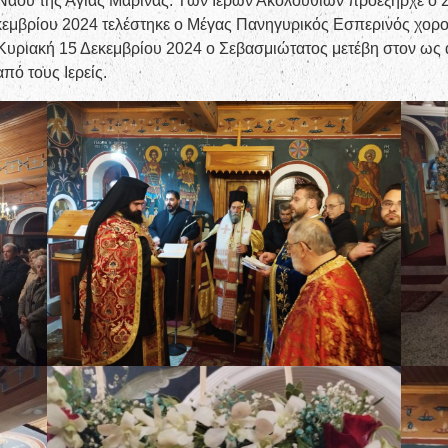
Ναού της Αγίας Μαρίνας. Των Ιερών Ακολουθιών προεξήρχε ο Σ
κεμβρίου 2024 τελέστηκε ο Μέγας Πανηγυρικός Εσπερινός χορ
η Κυριακή 15 Δεκεμβρίου 2024 ο Σεβασμιώτατος μετέβη στον ω
πό τους Ιερείς.