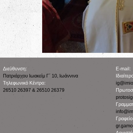
Διεύθυνση:
E-mail:
Πατριάρχου Ιωακείμ Γ΄ 10, Iωάννινα
Iδιαίτε
Τηλεφωνικό Κέντρο:
ig@imio
26510 26397 & 26510 26379
Πρωτοσ
protosi
Γραμματ
info@im
Γραφεί
gr.gamo
Λογιστή