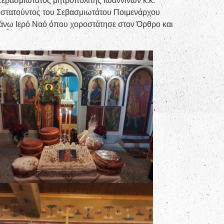
εβασμιώτατος μητροπολίτης Ιωαννίνων κ.κ.
οστατούντος του Σεβασμιωτάτου Ποιμενάρχου
ς άνω Ιερό Ναό όπου χοροστάτησε στον Όρθρο και