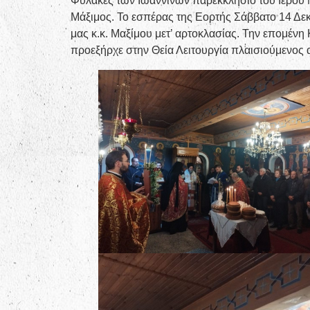
Φυλακές των Ιωαννίνων παρεκκλήσιο του Ιερού 
Μάξιμος. Το εσπέρας της Εορτής Σάββατο 14 Δε
μας κ.κ. Μαξίμου μετ’ αρτοκλασίας. Την επομέν
προεξήρχε στην Θεία Λειτουργία πλαισιούμενος α