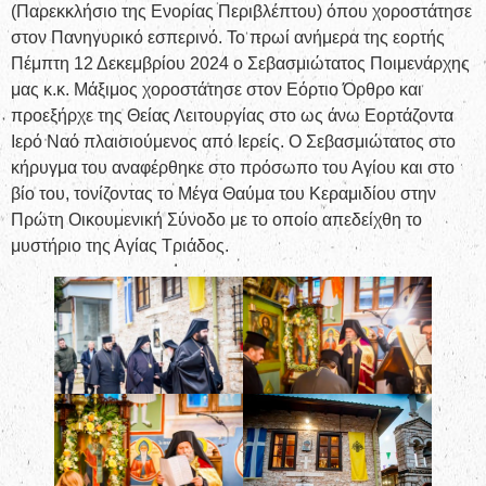
(Παρεκκλήσιο της Ενορίας Περιβλέπτου) όπου χοροστάτησε
στον Πανηγυρικό εσπερινό. Το πρωί ανήμερα της εορτής
Πέμπτη 12 Δεκεμβρίου 2024 ο Σεβασμιώτατος Ποιμενάρχης
μας κ.κ. Μάξιμος χοροστάτησε στον Εόρτιο Όρθρο και
προεξήρχε της Θείας Λειτουργίας στο ως άνω Εορτάζοντα
Ιερό Ναό πλαισιούμενος από Ιερείς. Ο Σεβασμιώτατος στο
κήρυγμα του αναφέρθηκε στο πρόσωπο του Αγίου και στο
βίο του, τονίζοντας το Μέγα Θαύμα του Κεραμιδίου στην
Πρώτη Οικουμενική Σύνοδο με το οποίο απεδείχθη το
μυστήριο της Αγίας Τριάδος.