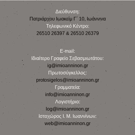
Διεύθυνση:
Πατριάρχου Ιωακείμ Γ΄ 10, Iωάννινα
Τηλεφωνικό Κέντρο:
26510 26397 & 26510 26379
E-mail:
Iδιαίτερο Γραφείο Σεβασμιωτάτου:
ig@imioanninon.gr
Πρωτοσύγκελλος:
protosigelos@imioanninon.gr
Γραμματεία:
info@imioanninon.gr
Λογιστήριο:
log@imioanninon.gr
Ιστοχώρος Ι. Μ. Ιωαννίνων:
web@imioanninon.gr