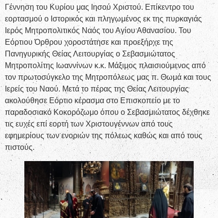
Γέννηση του Κυρίου μας Ιησού Χριστού. Επίκεντρο του
εορτασμού ο Ιστορικός και πληγωμένος εκ της πυρκαγιάς
Ιερός Μητροπολιτικός Ναός του Αγίου Αθανασίου. Του
Εόρτιου Όρθρου χοροστάτησε και προεξήρχε της
Πανηγυρικής Θείας Λειτουργίας ο Σεβασμιώτατος
Μητροπολίτης Ιωαννίνων κ.κ. Μάξιμος πλαισιούμενος από
τον πρωτοσύγκελο της Μητροπόλεως μας π. Θωμά και τους
Ιερείς του Ναού. Μετά το πέρας της Θείας Λειτουργίας
ακολούθησε Εόρτιο κέρασμα στο Επισκοπείο με το
παραδοσιακό Κοκορόζωμο όπου ο Σεβασμιώτατος δέχθηκε
τις ευχές επί εορτή των Χριστουγέννων από τους
εφημερίους των ενοριών της πόλεως καθώς και από τους
πιστούς.