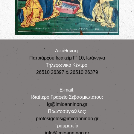
Διεύθυνση:
Πατριάρχου Ιωακείμ Γ΄ 10, Iωάννινα
Τηλεφωνικό Κέντρο:
26510 26397 & 26510 26379
E-mail:
Iδιαίτερο Γραφείο Σεβασμιωτάτου:
ig@imioanninon.gr
Πρωτοσύγκελλος:
protosigelos@imioanninon.gr
Γραμματεία:
info@imioanninon.gr