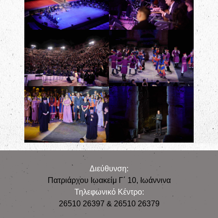
Διεύθυνση:
Πατριάρχου Ιωακείμ Γ΄ 10, Iωάννινα
Τηλεφωνικό Κέντρο:
26510 26397 & 26510 26379