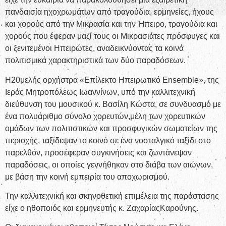
πανδαισία ηχοχρωμάτων από τραγούδια, ερμηνείες, ήχους
και χορούς από την Μικρασία και την Ήπειρο, τραγούδια και
χορούς που έφεραν μαζί τους οι Μικρασιάτες πρόσφυγες και
οι ξενιτεμένοι Ηπειρώτες, αναδεικνύοντας τα κοινά
πολιτισμικά χαρακτηριστικά των δύο παραδόσεων.
H20μελής ορχήστρα «Επίλεκτο Ηπειρωτικό Ensemble», της
Ιεράς Μητροπόλεως Ιωαννίνων, υπό την καλλιτεχνική
διεύθυνση του μουσικού κ. Βασίλη Κώστα, σε συνδυασμό με
ένα πολυάριθμο σύνολο χορευτών,μέλη των χορευτικών
ομάδων των πολιτιστικών και προσφυγικών σωματείων της
περιοχής, ταξίδεψαν το κοινό σε ένα νοσταλγικό ταξίδι στο
παρελθόν, προσέφεραν συγκινήσεις και ζωντάνεψαν
παραδόσεις, οι οποίες γεννήθηκαν στο διάβα των αιώνων,
με βάση την κοινή εμπειρία του αποχωρισμού.
Την καλλιτεχνική και σκηνοθετική επιμέλεια της παράστασης
είχε ο ηθοποιός και ερμηνευτής κ. ΖαχαρίαςΚαρούνης.