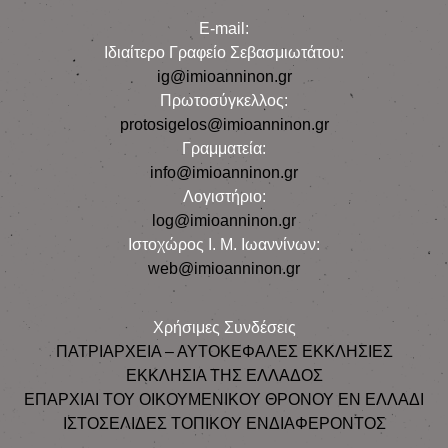
E-mail:
Iδιαίτερο Γραφείο Σεβασμιωτάτου:
ig@imioanninon.gr
Πρωτοσύγκελλος:
protosigelos@imioanninon.gr
Γραμματεία:
info@imioanninon.gr
Λογιστήριο:
log@imioanninon.gr
Ιστοχώρος Ι. Μ. Ιωαννίνων:
web@imioanninon.gr
Χρήσιμες Συνδέσεις
ΠΑΤΡΙΑΡΧΕΙΑ – ΑΥΤΟΚΕΦΑΛΕΣ ΕΚΚΛΗΣΙΕΣ
ΕΚΚΛΗΣΙΑ ΤΗΣ ΕΛΛΑΔΟΣ
ΕΠΑΡΧΙΑΙ ΤΟΥ ΟΙΚΟΥΜΕΝΙΚΟΥ ΘΡΟΝΟΥ ΕΝ ΕΛΛΑΔΙ
ΙΣΤΟΣΕΛΙΔΕΣ ΤΟΠΙΚΟΥ ΕΝΔΙΑΦΕΡΟΝΤΟΣ