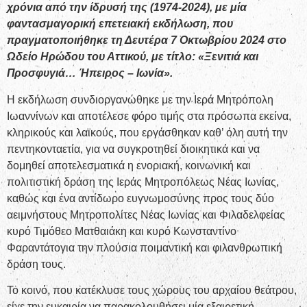
χρόνια από την ίδρυσή της (1974-2024), με μία
φαντασμαγορική επετειακή εκδήλωση, που
πραγματοποιήθηκε τη Δευτέρα 7 Οκτωβρίου 2024 στο
Ωδείο Ηρώδου του Αττικού, με τίτλο: «Ξενιτιά και
Προσφυγιά… Ήπειρος – Ιωνία».
Η εκδήλωση συνδιοργανώθηκε με την Ιερά Μητρόπολη
Ιωαννίνων και αποτέλεσε φόρο τιμής στα πρόσωπα εκείνα,
κληρικούς και λαϊκούς, που εργάσθηκαν καθ’ όλη αυτή την
πεντηκονταετία, για να συγκροτηθεί διοικητικά και να
δομηθεί αποτελεσματικά η ενοριακή, κοινωνική και
πολιτιστική δράση της Ιεράς Μητροπόλεως Νέας Ιωνίας,
καθώς και ένα αντίδωρο ευγνωμοσύνης προς τους δύο
αειμνήστους Μητροπολίτες Νέας Ιωνίας και Φιλαδελφείας
κυρό Τιμόθεο Ματθαιάκη και κυρό Κωνσταντίνο
Φαραντάτογια την πλούσια ποιμαντική και φιλανθρωπική
δράση τους.
Το κοινό, που κατέκλυσε τους χώρους του αρχαίου θεάτρου,
είχε την ευκαιρία να παρακολουθήσει μία εξαιρετική