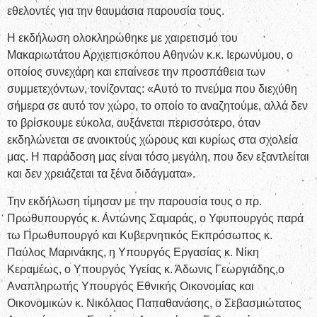
εθελοντές για την θαυμάσια παρουσία τους.
Η εκδήλωση ολοκληρώθηκε με χαιρετισμό του
Μακαριωτάτου Αρχιεπισκόπου Αθηνών κ.κ. Ιερωνύμου, ο
οποίος συνεχάρη και επαίνεσε την προσπάθεια των
συμμετεχόντων, τονίζοντας: «Αυτό το πνεύμα που διεχύθη
σήμερα σε αυτό τον χώρο, το οποίο το αναζητούμε, αλλά δεν
το βρίσκουμε εύκολα, αυξάνεται περισσότερο, όταν
εκδηλώνεται σε ανοικτούς χώρους και κυρίως στα σχολεία
μας. Η παράδοση μας είναι τόσο μεγάλη, που δεν εξαντλείται
και δεν χρειάζεται τα ξένα διδάγματα».
Την εκδήλωση τίμησαν με την παρουσία τους ο πρ.
Πρωθυπουργός κ. Αντώνης Σαμαράς, ο Υφυπουργός παρά
τω Πρωθυπουργό και Κυβερνητικός Εκπρόσωπος κ.
Παύλος Μαρινάκης, η Υπουργός Εργασίας κ. Νίκη
Κεραμέως, ο Υπουργός Υγείας κ. Άδωνις Γεωργιάδης,ο
Αναπληρωτής Υπουργός Εθνικής Οικονομίας και
Οικονομικών κ. Νικόλαος Παπαθανάσης, ο Σεβασμιώτατος