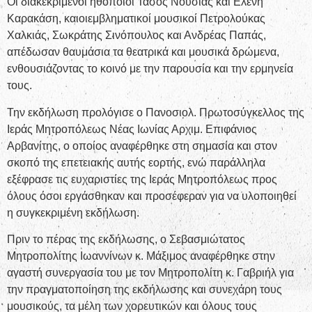
Οι διακεκριμένοι ηθοποιοί Τάσος Νούσιας και Ελένη
Καρακάση, καιοιεμβληματικοί μουσικοί Πετρολούκας
Χαλκιάς, Σωκράτης Σινόπουλος και Ανδρέας Παπάς,
απέδωσαν θαυμάσια τα θεατρικά και μουσικά δρώμενα,
ενθουσιάζοντας το κοινό με την παρουσία και την ερμηνεία
τους.
Την εκδήλωση προλόγισε ο Πανοσιολ. Πρωτοσύγκελλος της
Ιεράς Μητροπόλεως Νέας Ιωνίας Αρχιμ. Επιφάνιος
Αρβανίτης, ο οποίος αναφέρθηκε στη σημασία και στον
σκοπό της επετειακής αυτής εορτής, ενώ παράλληλα
εξέφρασε τις ευχαριστίες της Ιεράς Μητροπόλεως προς
όλους όσοι εργάσθηκαν και προσέφεραν για να υλοποιηθεί
η συγκεκριμένη εκδήλωση.
Πριν το πέρας της εκδήλωσης, ο Σεβασμιώτατος
Μητροπολίτης Ιωαννίνων κ. Μάξιμος αναφέρθηκε στην
αγαστή συνεργασία του με τον Μητροπολίτη κ. Γαβριήλ για
την πραγματοποίηση της εκδήλωσης και συνεχάρη τους
μουσικούς, τα μέλη των χορευτικών και όλους τους