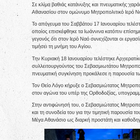
Σε κλίμα βαθιάς κατάνυξης και πνευματικής χαρά
Αθανασίου στον ομώνυμο Μητροπολιτικό Ιερό Ν
Το απόγευμα του Σαββάτου 17 Ιανουαρίου τελέσ
οποίος επισκέφθηκε τα Ιωάννινα κατόπιν επίση
γεγονός ότι στον Ιερό Ναό συνεχίζονται οι εργ
τιμήσει τη μνήμη του Αγίου.
Την Κυριακή 18 Ιανουαρίου τελέστηκε Αρχιερατ
συλλειτουργούντος του Σεβασμιωτάτου Μητροπολί
πνευματική συγκίνηση προκάλεσε η παρουσία τω
Τον Θείο Λόγο κήρυξε ο Σεβασμιώτατος Μητροπο
στον αγώνα του υπέρ της Ορθοδοξίας, υπογραμμίζ
Στην αντιφώνησή του, ο Σεβασμιώτατος Μητροπολ
και τη συνοδεία του για την τιμητική παρουσία
Μέγα Αθανάσιο ως διαρκή προστάτη και καθοδηγ