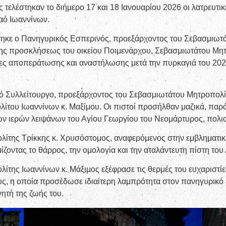
ς τελέστηκαν το διήμερο 17 και 18 Ιανουαρίου 2026 οι λατρευτι
αό Ιωαννίνων.
τηκε ο Πανηγυρικός Εσπερινός, προεξάρχοντος του Σεβασμιωτ
μης προσκλήσεως του οικείου Ποιμενάρχου, Σεβασμιωτάτου Μητ
ασίες αποπεράτωσης και αναστήλωσης μετά την πυρκαγιά του 20
ικό Συλλείτουργο, προεξάρχοντος του Σεβασμιωτάτου Μητροπολί
του Ιωαννίνων κ. Μαξίμου. Οι πιστοί προσήλθαν μαζικά, παρά 
ν ιερών λειψάνων του Αγίου Γεωργίου του Νεομάρτυρος, πολι
λίτης Τρίκκης κ. Χρυσόστομος, αναφερόμενος στην εμβληματι
οντας το θάρρος, την ομολογία και την αταλάντευτη πίστη του 
ίτης Ιωαννίνων κ. Μάξιμος εξέφρασε τις θερμές του ευχαριστ
 τους, η οποία προσέδωσε ιδιαίτερη λαμπρότητα στον πανηγυρικ
ητή της ζωής του.