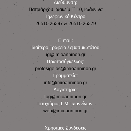
Διεύθυνση:
Πατριάρχου Ιωακείμ Γ΄ 10, Iωάννινα
Τηλεφωνικό Κέντρο:
26510 26397 & 26510 26379
E-mail:
Iδιαίτερο Γραφείο Σεβασμιωτάτου:
ig@imioanninon.gr
Πρωτοσύγκελλος:
protosigelos@imioanninon.gr
Γραμματεία:
info@imioanninon.gr
Λογιστήριο:
log@imioanninon.gr
Ιστοχώρος Ι. Μ. Ιωαννίνων:
web@imioanninon.gr
Χρήσιμες Συνδέσεις