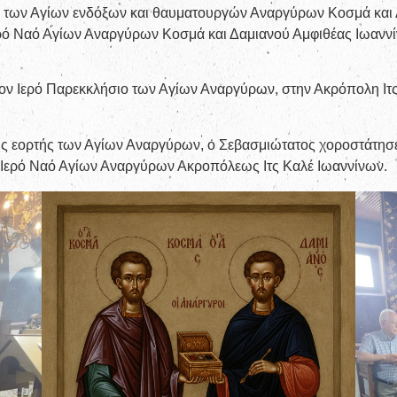
ής των Αγίων ενδόξων και θαυματουργών Αναργύρων Κοσμά και
Ιερό Ναό Αγίων Αναργύρων Κοσμά και Δαμιανού Αμφιθέας Ιωαννί
ον Ιερό Παρεκκλήσιο των Αγίων Αναργύρων, στην Ακρόπολη Ιτ
της εορτής των Αγίων Αναργύρων, ο Σεβασμιώτατος χοροστάτησε
α Ιερό Ναό Αγίων Αναργύρων Ακροπόλεως Ιτς Καλέ Ιωαννίνων.