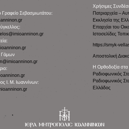
Χρήσιμες Συνδέσ
ρο Γραφείο Σεβασμιωτάτου:
Πατριαρχεία – Αυ
anninon.gr
Εκκλησία της Ελ
ύγκελλος:
Επαρχίαι του Οικ
gelos@imioanninon.gr
Ιστοσελίδες Τοπι
εία:
https://smyk-vella
ioanninon.gr
ο Γάμων
Αποστολική Διακο
n@imioanninon.gr
Η Ορθοδοξία στα
ριο:
Ραδιοφωνικός Στ
oanninon.gr
Ραδιοφωνικός Στα
ος Ι. Μ. Ιωαννίνων:
Ελλάδος
ioanninon.gr