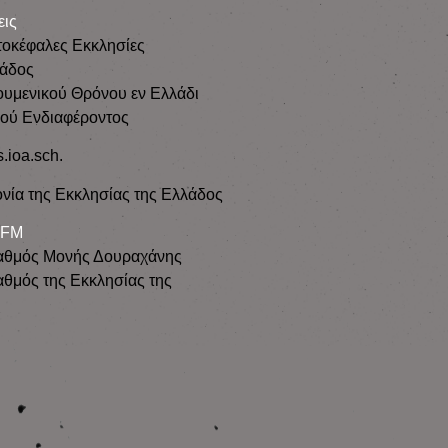
εις
τοκέφαλες Εκκλησίες
λάδος
ουμενικού Θρόνου εν Ελλάδι
κού Ενδιαφέροντος
s.ioa.sch.
νία της Εκκλησίας της Ελλάδος
 FM
αθμός Μονής Δουραχάνης
θμός της Εκκλησίας της