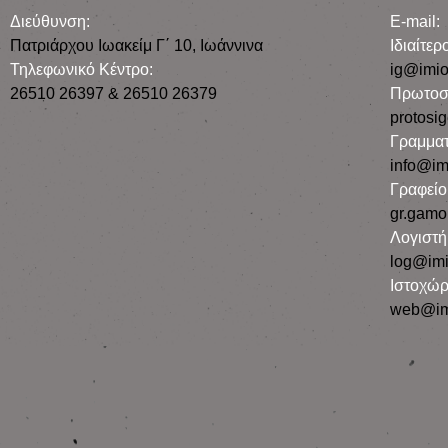
Διεύθυνση:
E-mail:
Πατριάρχου Ιωακείμ Γ΄ 10, Iωάννινα
Iδιαίτε
Τηλεφωνικό Κέντρο:
ig@imio
26510 26397 & 26510 26379
Πρωτοσ
protosi
Γραμματ
info@im
Γραφεί
gr.gamo
Λογιστή
log@imi
Ιστοχώρ
web@im