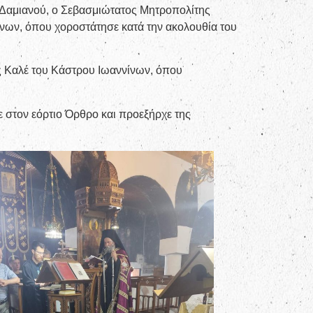
 Δαμιανού, ο Σεβασμιώτατος Μητροπολίτης
νων, όπου χοροστάτησε κατά την ακολουθία του
ς Καλέ του Κάστρου Ιωαννίνων, όπου
 στον εόρτιο Όρθρο και προεξήρχε της