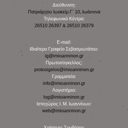
Διεύθυνση:
Πατριάρχου Ιωακείμ Γ΄ 10, Iωάννινα
Τηλεφωνικό Κέντρο:
26510 26397 & 26510 26379
E-mail:
Iδιαίτερο Γραφείο Σεβασμιωτάτου:
ig@imioanninon.gr
Πρωτοσύγκελλος:
protosigelos@imioanninon.gr
Γραμματεία:
info@imioanninon.gr
Λογιστήριο:
log@imioanninon.gr
Ιστοχώρος Ι. Μ. Ιωαννίνων:
web@imioanninon.gr
Χρήσιμες Συνδέσεις