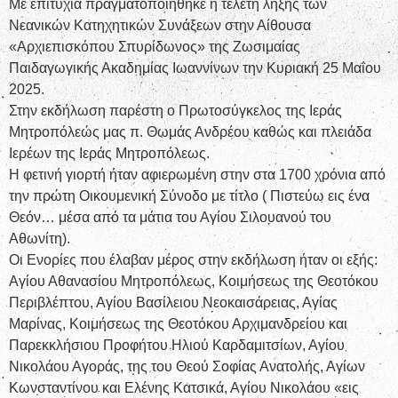
Με επιτυχία πραγματοποιήθηκε η τελετή λήξης των
Νεανικών Κατηχητικών Συνάξεων στην Αίθουσα
«Αρχιεπισκόπου Σπυρίδωνος» της Ζωσιμαίας
Παιδαγωγικής Ακαδημίας Ιωαννίνων την Κυριακή 25 Μαΐου
2025.
Στην εκδήλωση παρέστη ο Πρωτοσύγκελος της Ιεράς
Μητροπόλεώς μας π. Θωμάς Ανδρέου καθώς και πλειάδα
Ιερέων της Ιεράς Μητροπόλεως.
Η φετινή γιορτή ήταν αφιερωμένη στην στα 1700 χρόνια από
την πρώτη Οικουμενική Σύνοδο με τίτλο ( Πιστεύω εις ένα
Θεόν… μέσα από τα μάτια του Αγίου Σιλουανού του
Αθωνίτη).
Οι Ενορίες που έλαβαν μέρος στην εκδήλωση ήταν οι εξής:
Αγίου Αθανασίου Μητροπόλεως, Κοιμήσεως της Θεοτόκου
Περιβλέπτου, Αγίου Βασίλειου Νεοκαισάρειας, Αγίας
Μαρίνας, Κοιμήσεως της Θεοτόκου Αρχιμανδρείου και
Παρεκκλήσιου Προφήτου Ηλιού Καρδαμιτσίων, Αγίου
Νικολάου Αγοράς, της του Θεού Σοφίας Ανατολής, Αγίων
Κωνσταντίνου και Ελένης Κατσικά, Αγίου Νικολάου «εις