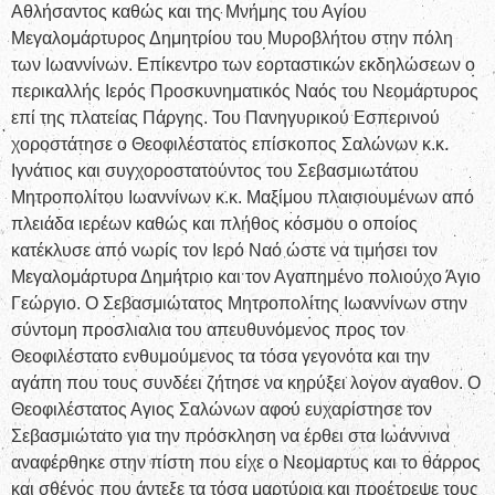
Αθλήσαντος καθώς και της Μνήμης του Αγίου
Μεγαλομάρτυρος Δημητρίου του Μυροβλήτου στην πόλη
των Ιωαννίνων. Επίκεντρο των εορταστικών εκδηλώσεων ο
περικαλλής Ιερός Προσκυνηματικός Ναός του Νεομάρτυρος
επί της πλατείας Πάργης. Του Πανηγυρικού Εσπερινού
χοροστάτησε ο Θεοφιλέστατος επίσκοπος Σαλώνων κ.κ.
Ιγνάτιος και συγχοροστατούντος του Σεβασμιωτάτου
Μητροπολίτου Ιωαννίνων κ.κ. Μαξίμου πλαισιουμένων από
πλειάδα ιερέων καθώς και πλήθος κόσμου ο οποίος
κατέκλυσε από νωρίς τον Ιερό Ναό ώστε να τιμήσει τον
Μεγαλομάρτυρα Δημήτριο και τον Αγαπημένο πολιούχο Άγιο
Γεώργιο. Ο Σεβασμιώτατος Μητροπολίτης Ιωαννίνων στην
σύντομη προσλιαλια του απευθυνόμενος προς τον
Θεοφιλέστατο ενθυμούμενος τα τόσα γεγονότα και την
αγάπη που τους συνδέει ζήτησε να κηρύξει λογον αγαθον. Ο
Θεοφιλέστατος Αγιος Σαλώνων αφού ευχαρίστησε τον
Σεβασμιώτατο για την πρόσκληση να έρθει στα Ιωάννινα
αναφέρθηκε στην πίστη που είχε ο Νεομαρτυς και το θάρρος
και σθένος που άντεξε τα τόσα μαρτύρια και προέτρεψε τους