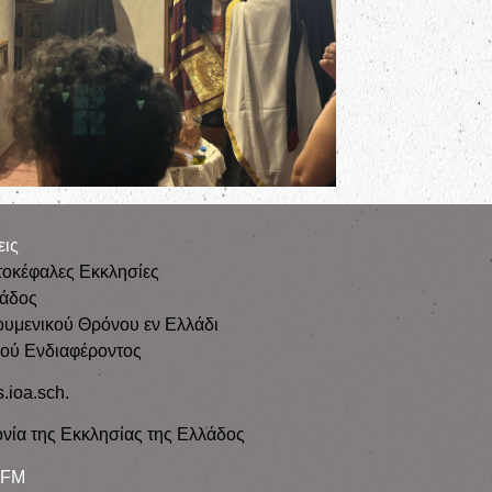
εις
τοκέφαλες Εκκλησίες
λάδος
ουμενικού Θρόνου εν Ελλάδι
κού Ενδιαφέροντος
s.ioa.sch.
νία της Εκκλησίας της Ελλάδος
 FM