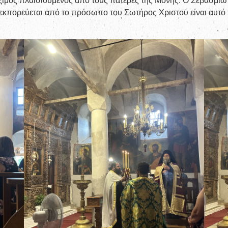
ξιμος πλαισιούμενος από τους πατέρες της Μονής. Ο Σεβασμιώ
κπορεύεται από το πρόσωπο του Σωτήρος Χριστού είναι αυτό πο