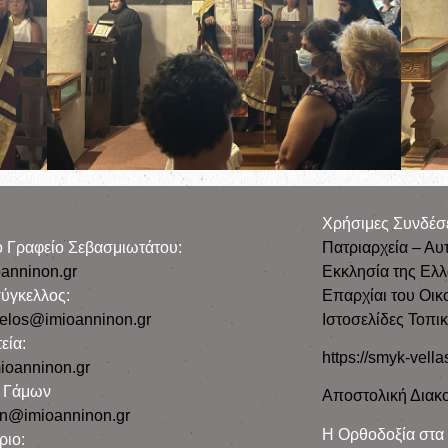
Χρήσιμες Συνδέσ
ρο Γραφείο Σεβασμιωτάτου:
Πατριαρχεία – Αυ
anninon.gr
Εκκλησία της Ελ
ύγκελλος:
Επαρχίαι του Οικ
gelos@imioanninon.gr
Ιστοσελίδες Τοπι
εία:
https://smyk-vella
ioanninon.gr
ο Γάμων
Αποστολική Διακο
n@imioanninon.gr
Η Ορθοδοξία στα
ριο: