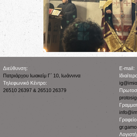
Διεύθυνση:
E-mail:
Πατριάρχου Ιωακείμ Γ΄ 10, Iωάννινα
Iδιαίτε
Τηλεφωνικό Κέντρο:
ig@imio
26510 26397 & 26510 26379
Πρωτοσ
protosi
Γραμματ
info@im
Γραφεί
gr.gamo
Λογιστή