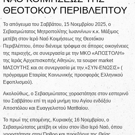
ΘΕΟΤΟΚΟΥ ΠΕΡΙΒΛΕΠΤΟΥ
Το απόγευμα του Σαββάτου, 15 Νοεμβρίου 2025, ο
Σεβασμιώτατος Μητροπολίτης Ιωαννίνων κ.κ. Μάξιμος
μετέβη στον Ιερό Ναό Κοιμήσεως της Θεοτόκου
Περιβλέπτου, όπου διένειμε τρόφιμα σε άπορες οικογένειες
της περιοχής, σε συνεργασία με την ΜΚΟ «ΑΠΟΣΤΟΛΗ»
της Ιεράς Αρχιεπισκοπής Αθηνών, τα souper market
ΜΑΣΟΥΤΗΣ και σε συνεργασία με την «ΣΥΝ-ΕΝΩΣΙΣ» (
πρόγραμμα Εταιρίας Κοινωνικής προσφοράς Ελληνικού
Εφοπλισμού).
Ακολούθως, ο Σεβασμιώτατος χοροστάτησε στον εσπερινό
του Σαββάτου επί τη ιερά μνήμη του Αγίου ενδόξου
Αποστόλου και Ευαγγελιστού Ματθαίου.
Το πρωί της επομένης, Κυριακής 16 Νοεμβρίου, ο
Σεβασμιώτατος μετέβη εκ νέου στον ίδιο Ιερό Ναό, όπου
χοροστάτησε στον Όρθρο και προεξήρχε της Θείας