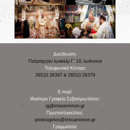
Διεύθυνση:
Πατριάρχου Ιωακείμ Γ΄ 10, Iωάννινα
Τηλεφωνικό Κέντρο:
26510 26397 & 26510 26379
E-mail:
Iδιαίτερο Γραφείο Σεβασμιωτάτου:
ig@imioanninon.gr
Πρωτοσύγκελλος:
protosigelos@imioanninon.gr
Γραμματεία: