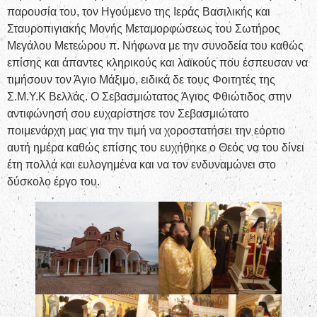
παρουσία του, τον Ηγούμενο της Ιεράς Βασιλικής και
Σταυροπιγιακής Μονής Μεταμορφώσεως του Σωτήρος
Μεγάλου Μετεώρου π. Νήφωνα με την συνοδεία του καθώς
επίσης και άπαντες κληρικούς και λαϊκούς που έσπευσαν να
τιμήσουν τον Άγιο Μάξιμο, ειδικά δε τους Φοιτητές της
Σ.Μ.Υ.Κ Βελλάς. Ο Σεβασμιώτατος Άγιος Φθιώτιδος στην
αντιφώνησή σου ευχαρίστησε τον Σεβασμιώτατο
ποιμενάρχη μας για την τιμή να χοροστατήσει την εόρτιο
αυτή ημέρα καθώς επίσης του ευχήθηκε ο Θεός να του δίνει
έτη πολλά και ευλογημένα και να τον ενδυναμώνει στο
δύσκολο έργο του.