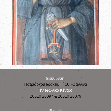
Διεύθυνση:
Πατριάρχου Ιωακείμ Γ΄ 10, Iωάννινα
Τηλεφωνικό Κέντρο:
26510 26397 & 26510 26379
E-mail: