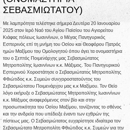
ΣΕΒΑΣΜΙΩΤΑΤΟΥ)
Με λαμπρότητα τελέστηκε σήμερα Δευτέρα 20 Ιανουαρίου
2025 στον Ιερό Ναό του Αγίου Παϊσίου του Αγιορείτου
Κιάφας πόλεως Ιωαννίνων, ο Μέγας Πανηγυρικός
Εσπερινός επί τη μνήμη του Οσίου και Θεοφόρου Πατρός
ημών Μαξίμου του Ομολογητού όπου άγει τα ονομαστήρια
του ο Σεπτός Ποιμενάρχης μας Σεβασμιώτατος
Μητροπολίτης Ιωαννίνων κ.κ. Μάξιμος. Του Πανηγυρικού
Εσπερινού Χοροστάτησε ο Σεβασμιώτατος Μητροπολίτης
Φθιώτιδος κ.κ. Συμεών συνχοροστατούντος του
Σεβασμιώτατου Ποιμενάρχου μας κ.κ Μαξίμου. Τον Θείο
λόγο εκήρυξε ο Σεβασμιώτατος Μητροπολίτης Ιωαννίνων
κ.κ. Μάξιμος αναφερόμενος στον βίο και στην
προσωπικότητα του Οσίου Μαξίμου, τονίζοντας το σθένος
και την ανδρεία που υπέδειξε έναντι των εχθρών της
πίστεως μας. Ο Σεβασμιώτατος ευχαρίστησε ιδιαίτερα τον
Σεβασμιώτατο Μητροπολίτη Φθιώτιδος κ.κ. Συμεών για την