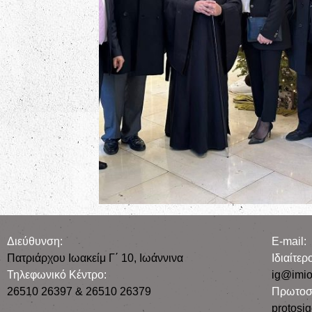
Διεύθυνση:
E-mail:
Πατριάρχου Ιωακείμ Γ΄ 10, Iωάννινα
Iδιαίτε
Τηλεφωνικό Κέντρο:
ig@imio
26510 26397 & 26510 26379
Πρωτοσ
protosi