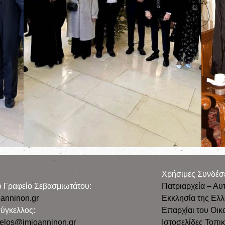
Χρήσιμες Συνδέσ
ρο Γραφείο Σεβασμιωτάτου:
Πατριαρχεία – Αυ
anninon.gr
Εκκλησία της Ελ
ύγκελλος:
Επαρχίαι του Οικ
gelos@imioanninon.gr
Ιστοσελίδες Τοπι