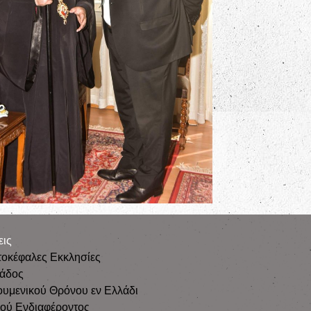
εις
τοκέφαλες Εκκλησίες
λάδος
ουμενικού Θρόνου εν Ελλάδι
κού Ενδιαφέροντος