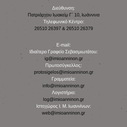
Διεύθυνση:
Πατριάρχου Ιωακείμ Γ΄ 10, Iωάννινα
Τηλεφωνικό Κέντρο:
26510 26397 & 26510 26379
E-mail:
Iδιαίτερο Γραφείο Σεβασμιωτάτου:
ig@imioanninon.gr
Πρωτοσύγκελλος:
protosigelos@imioanninon.gr
Γραμματεία:
info@imioanninon.gr
Λογιστήριο:
log@imioanninon.gr
Ιστοχώρος Ι. Μ. Ιωαννίνων:
web@imioanninon.gr