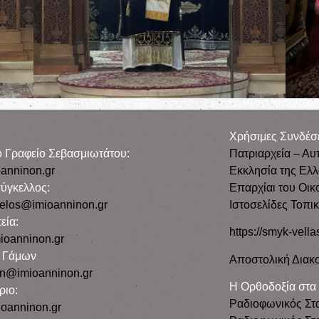
Χρήσιμες Συνδέσ
ρο Γραφείο Σεβασμιωτάτου:
Πατριαρχεία – Αυ
anninon.gr
Εκκλησία της Ελ
ύγκελλος:
Επαρχίαι του Οικ
gelos@imioanninon.gr
Ιστοσελίδες Τοπι
εία:
https://smyk-vella
ioanninon.gr
ο Γάμων
Αποστολική Διακο
n@imioanninon.gr
Η Ορθοδοξία στα
ριο:
Ραδιοφωνικός Στ
oanninon.gr