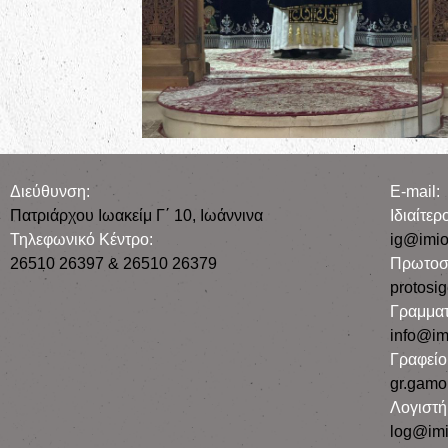
Διεύθυνση:
E-mail:
Πατριάρχου Ιωακείμ Γ΄ 10, Iωάννινα
Iδιαίτε
Τηλεφωνικό Κέντρο:
ig@imio
26510 26397 & 26510 26379
Πρωτοσ
protosi
Γραμματ
info@im
Γραφεί
gr.gamo
Λογιστή
log@imi