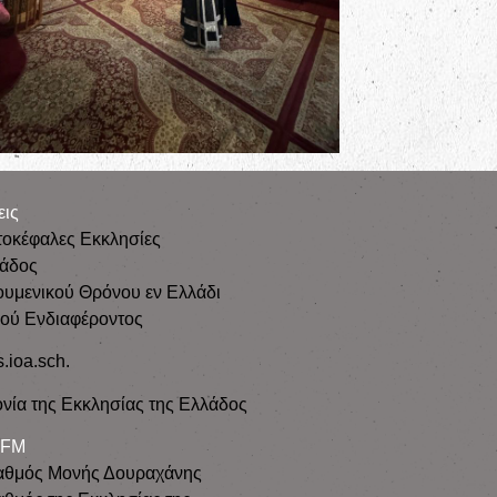
εις
τοκέφαλες Εκκλησίες
λάδος
ουμενικού Θρόνου εν Ελλάδι
κού Ενδιαφέροντος
s.ioa.sch.
νία της Εκκλησίας της Ελλάδος
 FM
αθμός Μονής Δουραχάνης