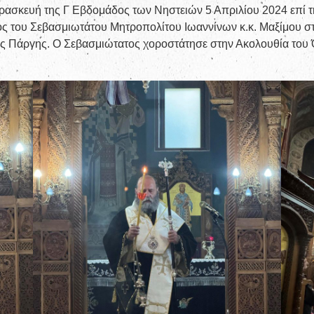
ρασκευή της Γ Εβδομάδος των Νηστειών 5 Απριλίου 2024 επί τ
 του Σεβασμιωτάτου Μητροπολίτου Ιωαννίνων κ.κ. Μαξίμου στ
ς Πάργης. Ο Σεβασμιώτατος χοροστάτησε στην Ακολουθία του Ό