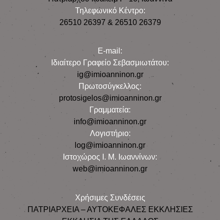
Τηλεφωνικό Κέντρο:
26510 26397 & 26510 26379
E-mail:
Iδιαίτερο Γραφείο Σεβασμιωτάτου:
ig@imioanninon.gr
Πρωτοσύγκελλος:
protosigelos@imioanninon.gr
Γραμματεία:
info@imioanninon.gr
Λογιστήριο:
log@imioanninon.gr
Ιστοχώρος Ι. Μ. Ιωαννίνων:
web@imioanninon.gr
Χρήσιμες Συνδέσεις
ΠΑΤΡΙΑΡΧΕΙΑ – ΑΥΤΟΚΕΦΑΛΕΣ ΕΚΚΛΗΣΙΕΣ