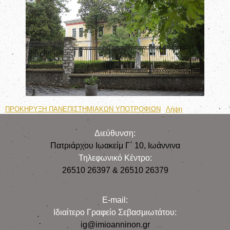
ΠΡΟΚΗΡΥΞΗ ΠΑΝΕΠΙΣΤΗΜΙΑΚΩΝ ΥΠΟΤΡΟΦΙΩΝ
Λήψη
Διεύθυνση:
Πατριάρχου Ιωακείμ Γ΄ 10, Iωάννινα
Τηλεφωνικό Κέντρο:
26510 26397 & 26510 26379
E-mail:
Iδιαίτερο Γραφείο Σεβασμιωτάτου:
ig@imioanninon.gr