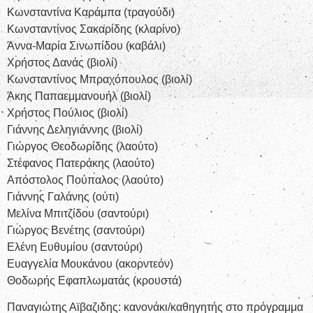
Κωνσταντίνα Καράμπα (τραγούδι)
Κωνσταντίνος Σακαρίδης (κλαρίνο)
Άννα-Μαρία Σινωπίδου (καβάλι)
Χρήστος Δανάς (βιολί)
Κωνσταντίνος Μπραχόπουλος (βιολί)
Άκης Παπαεμμανουήλ (βιολί)
Χρήστος Πούλιος (βιολί)
Γιάννης Δεληγιάννης (βιολί)
Γιώργος Θεοδωρίδης (λαούτο)
Στέφανος Πατεράκης (λαούτο)
Απόστολος Πούπαλος (λαούτο)
Γιάννης Γαλάνης (ούτι)
Μελίνα Μπιτζίδου (σαντούρι)
Γιώργος Βενέτης (σαντούρι)
Ελένη Ευθυμίου (σαντούρι)
Ευαγγελία Μουκάνου (ακορντεόν)
Θοδωρής Εφαπλωματάς (κρουστά)
Παναγιώτης Αϊβαζιδης: κανονάκι/καθηγητής στο πρόγραμμα