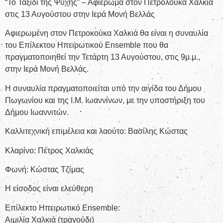
“Το Ταξίδι της Ψυχής” – Αφιέρωμα στον Πετρολούκα Χαλκιά
στις 13 Αυγούστου στην Ιερά Μονή Βελλάς
Αφιερωμένη στον Πετροκούκα Χαλκιά θα είναι η συναυλία
του Επίλεκτου Ηπειρωτικού Ensemble που θα
πραγματοποιηθεί την Τετάρτη 13 Αυγούστου, στις 9μ.μ.,
στην Ιερά Μονή Βελλάς.
Η συναυλία πραγματοποιείται υπό την αιγίδα του Δήμου
Πωγωνίου και της Ι.Μ. Ιωαννίνων, με την υποστήριξη του
Δήμου Ιωαννιτών.
Καλλιτεχνική επιμέλεια και λαούτο: Βασίλης Κώστας
Κλαρίνο: Πέτρος Χαλκιάς
Φωνή: Κώστας Τζίμας
Η είσοδος είναι ελεύθερη
Επίλεκτο Ηπειρωτικό Ensemble:
Αιμιλία Χαλκιά (τραγούδι)