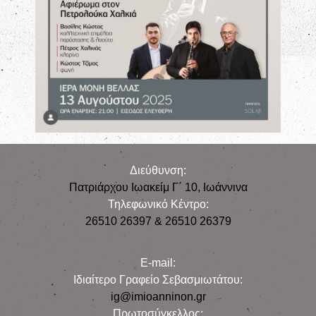
Διεύθυνση:
Πατριάρχου Ιωακείμ Γ΄ 10, Iωάννινα
Τηλεφωνικό Κέντρο:
26510 26397 & 26510 26379
E-mail:
Iδιαίτερο Γραφείο Σεβασμιωτάτου:
ig@imioanninon.gr
Πρωτοσύγκελλος: