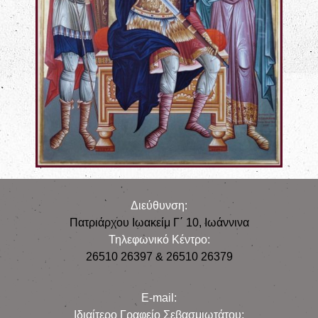
Διεύθυνση:
Πατριάρχου Ιωακείμ Γ΄ 10, Iωάννινα
Τηλεφωνικό Κέντρο:
26510 26397 & 26510 26379
E-mail:
Iδιαίτερο Γραφείο Σεβασμιωτάτου: