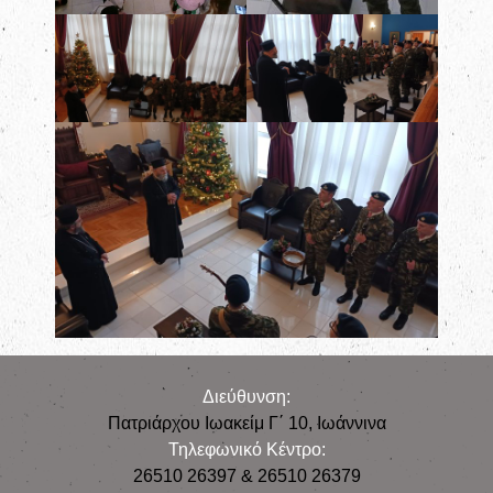
Διεύθυνση:
Πατριάρχου Ιωακείμ Γ΄ 10, Iωάννινα
Τηλεφωνικό Κέντρο:
26510 26397 & 26510 26379