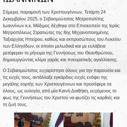
Σήμερα, παραμονή των Χριστουγέννων, Τετάρτη 24
Δεκεμβρίου 2025, ο Σεβασμιώτατος Μητροπολίτης
Ιωαννίνων κ.κ. Μάξιμος δέχθηκε στο Επισκοπείο της Ιεράς
Μητροπόλεως Στρατιώτες της 8ης Μηχανοποιημένης
Ταξιαρχίας Ηπείρου, καθώς και εκπροσώπους του Λυκείου
των Ελληνίδων, οι οποίοι μελωδικά και με ευλάβεια
μετέφεραν το μήνυμα της Γεννήσεως του Θεανθρώπου,
δημιουργώντας κλίμα χαράς και πνευματικής αγαλλίασης.
Ο Σεβασμιώτατος ευχαρίστησε όλους για την παρουσία και
τις ευχές τους, αντάλλαξε εγκάρδιες ευχές ενόψει της
μεγάλης εορτής των Χριστουγέννων και προσέφερε σε
όλους, ως ευλογία, από μία Καινή Διαθήκη, ευχόμενος το
φως της Γεννήσεως του Χριστού να φωτίζει τις καρδιές και
τη ζωή τους.