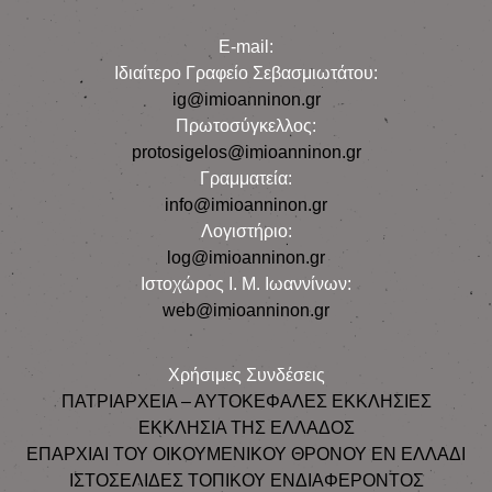
E-mail:
Iδιαίτερο Γραφείο Σεβασμιωτάτου:
ig@imioanninon.gr
Πρωτοσύγκελλος:
protosigelos@imioanninon.gr
Γραμματεία:
info@imioanninon.gr
Λογιστήριο:
log@imioanninon.gr
Ιστοχώρος Ι. Μ. Ιωαννίνων:
web@imioanninon.gr
Χρήσιμες Συνδέσεις
ΠΑΤΡΙΑΡΧΕΙΑ – ΑΥΤΟΚΕΦΑΛΕΣ ΕΚΚΛΗΣΙΕΣ
ΕΚΚΛΗΣΙΑ ΤΗΣ ΕΛΛΑΔΟΣ
ΕΠΑΡΧΙΑΙ ΤΟΥ ΟΙΚΟΥΜΕΝΙΚΟΥ ΘΡΟΝΟΥ ΕΝ ΕΛΛΑΔΙ
ΙΣΤΟΣΕΛΙΔΕΣ ΤΟΠΙΚΟΥ ΕΝΔΙΑΦΕΡΟΝΤΟΣ