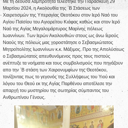
Με τη δέουσα λαμπρότητα τελέστηκε την Παρασκεύη 29
Μαρτίου 2024, η Ακολουθία της ΄Β Στάσεως των
Χαιρετισμών της Υπεραγίας Θεοτόκου στον Ιερό Ναό του
Αγίου Παϊσίου του Αγιορείτου Κιάφας καθώς και στον Ιερό
Ναό της Αγίας Μεγαλομάρτυρος Μαρίνης πόλεως
Ιωαννίνων. Των Ιερών Ακολουθιών στους ως άνω Ιερούς
Ναούς της πόλεως μας χοροστάτησε ο Σεβασμιώτατος
Μητροπολίτης Ιωαννίνων κ.κ. Μάξιμος. Προ της Απολύσεως
ο Σεβασμιώτατος απευθυνόμενος προς τους πιστούς
ανέπτυξε τα νοήματα και τους συμβολισμούς που πηγάζουν
απο την ΄Β στάση των Χαιρονυμφίων της Θεοτόκου,
τονίζοντας πως το γεγονός της Συλλήψεως του Υιού και
λόγου του Θεού εκ της Αγίας Παρθένου αποτέλεσε την
απαρχή του μυστηρίου της σωτηρίας σύμπαντος του
Ανθρωπίνου Γένους.