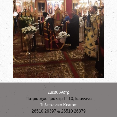
Διεύθυνση:
Πατριάρχου Ιωακείμ Γ΄ 10, Iωάννινα
Τηλεφωνικό Κέντρο:
26510 26397 & 26510 26379