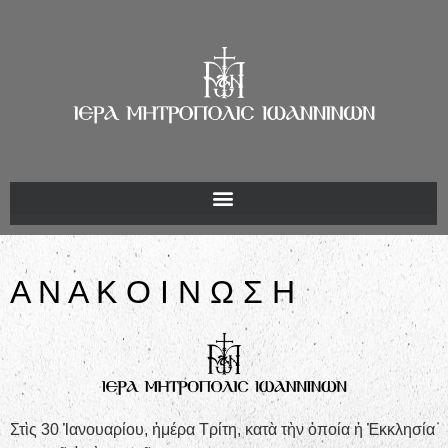
Α Ν Α Κ Ο Ι Ν Ω Σ Η
Στὶς 30 Ἰανουαρίου, ἡμέρα Τρίτη, κατὰ τὴν ὁποία ἡ Ἐκκλησία