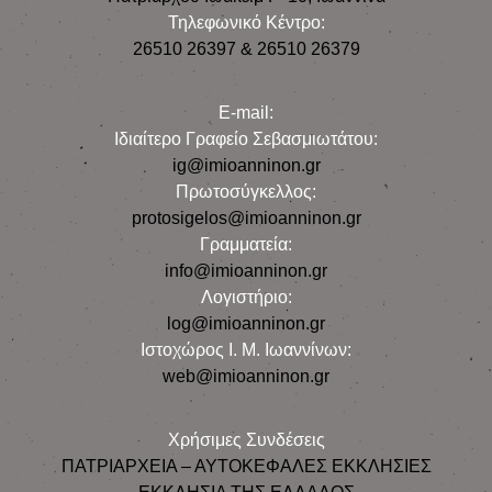
Τηλεφωνικό Κέντρο:
26510 26397 & 26510 26379
E-mail:
Iδιαίτερο Γραφείο Σεβασμιωτάτου:
ig@imioanninon.gr
Πρωτοσύγκελλος:
protosigelos@imioanninon.gr
Γραμματεία:
info@imioanninon.gr
Λογιστήριο:
log@imioanninon.gr
Ιστοχώρος Ι. Μ. Ιωαννίνων:
web@imioanninon.gr
Χρήσιμες Συνδέσεις
ΠΑΤΡΙΑΡΧΕΙΑ – ΑΥΤΟΚΕΦΑΛΕΣ ΕΚΚΛΗΣΙΕΣ