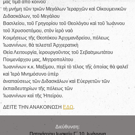
μας τιμᾶ ἀπὸ κοινοῦ
τὴ μνήμη τῶν τριῶν Μεγάλων Ἱεραρχῶν καὶ Οἰκουμενικῶν
Διδασκάλων, τοῦ Μεγάλου
Βασιλείου, τοῦ Γρηγορίου τοῦ Θεολόγου καὶ τοῦ Ἰωάννου
τοῦ Χρυσοστόμου, στὸν ἱερὸ ναὸ
Κοιμήσεως τῆς Θεοτόκου Ἀρχιμανδρείου, πόλεως
Ἰωαννίνων, θὰ τελεστεῖ Ἀρχιερατικὴ
Θεία Λειτουργία, ἱερουργοῦντος τοῦ Σεβασμιωτάτου
Ποιμενάρχου μας, Μητροπολίτου
Ἰωαννίνων κ.κ. Μαξίμου, περὶ τὸ τέλος τῆς ὁποίας θὰ ψαλεῖ
καὶ Ἱερὸ Μνημόσυνο ὑπὲρ
ἀναπαύσεως τῶν Διδασκάλων καὶ Εὐεργετῶν τῶν
ἐκπαιδευτηρίων τῆς πόλεως τῶν
Ἰωαννίνων καὶ τῆς Ἠπείρου.
ΔΕΙΤΕ ΤΗΝ ΑΝΑΚΟΙΝΩΣΗ
ΕΔΩ
.
Διεύθυνση:
Πατριάρχου Ιωακείμ Γ΄ 10, Iωάννινα