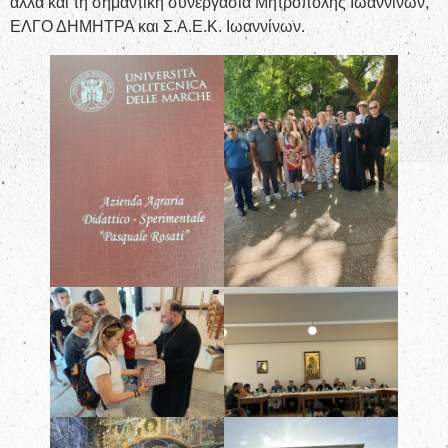
αλλά και τη σημαντική συνεργασία Μητρόπολης Ιωαννίνων,
ΕΛΓΟ ΔΗΜΗΤΡΑ και Σ.Α.Ε.Κ. Ιωαννίνων.