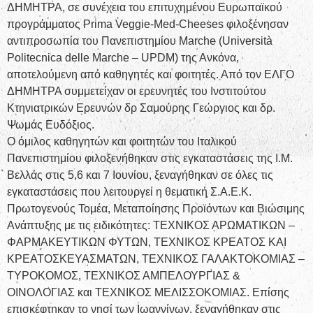
ΔΗΜΗΤΡΑ, σε συνέχεια του επιτυχημένου Ευρωπαϊκού
προγράμματος Prima Veggie-Μed-Cheeses φιλοξένησαν
αντιπροσωπία του Πανεπιστημίου Marche (Università
Politecnica delle Marche – UPDM) της Ανκόνα,
αποτελούμενη από καθηγητές και φοιτητές. Από τον ΕΛΓΟ
ΔΗΜΗΤΡΑ συμμετείχαν οι ερευνητές του Ινστιτούτου
Κτηνιατρικών Ερευνών δρ Σαμούρης Γεώργιος και δρ.
Ψωμάς Ευδόξιος.
Ο όμιλος καθηγητών και φοιτητών του Ιταλικού
Πανεπιστημίου φιλοξενήθηκαν στις εγκαταστάσεις της Ι.Μ.
Βελλάς στις 5,6 και 7 Ιουνίου, ξεναγήθηκαν σε όλες τις
εγκαταστάσεις που λειτουργεί η θεματική Σ.Α.Ε.Κ.
Πρωτογενούς Τομέα, Μεταποίησης Προϊόντων και Βιώσιμης
Ανάπτυξης με τις ειδικότητες: ΤΕΧΝΙΚΟΣ ΑΡΩΜΑΤΙΚΩΝ –
ΦΑΡΜΑΚΕΥΤΙΚΩΝ ΦΥΤΩΝ, ΤΕΧΝΙΚΟΣ ΚΡΕΑΤΟΣ ΚΑΙ
ΚΡΕΑΤΟΣΚΕΥΑΣΜΑΤΩΝ, ΤΕΧΝΙΚΟΣ ΓΑΛΑΚΤΟΚΟΜΙΑΣ –
ΤΥΡΟΚΟΜΟΣ, ΤΕΧΝΙΚΟΣ ΑΜΠΕΛΟΥΡΓΙΑΣ &
ΟΙΝΟΛΟΓΙΑΣ και ΤΕΧΝΙΚΟΣ ΜΕΛΙΣΣΟΚΟΜΙΑΣ. Επίσης
επισκέφτηκαν το νησί των Ιωαννίνων, ξεναγήθηκαν στις