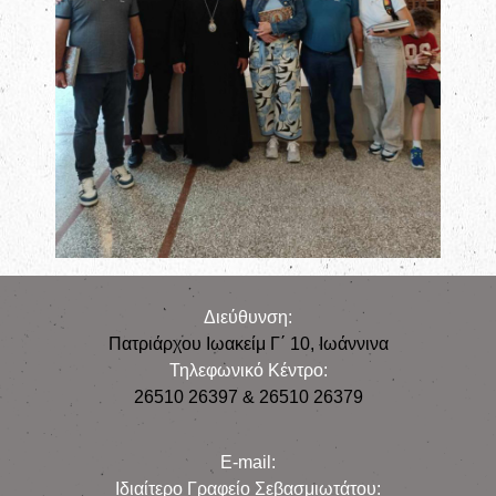
Διεύθυνση:
Πατριάρχου Ιωακείμ Γ΄ 10, Iωάννινα
Τηλεφωνικό Κέντρο:
26510 26397 & 26510 26379
E-mail:
Iδιαίτερο Γραφείο Σεβασμιωτάτου: