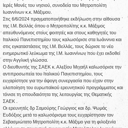
Ιερές Μονές του νησιού, συνοδεία του Μητροπολίτη
Ιωαννίνων κ.κ. Μάξιμου.
Στις 6/6/2024 πραγματοποιήθηκε εκδήλωση στην αίθουσα
της Ι.Μ. Βελλάς όπου ο Μητροπολίτης κ.κ. Μάξιμος
απευθυνόμενος στους φοιτητές και στους καθηγητές του
Ιταλικού Πανεπιστημίου τους καλωσόρισε στα Ιωάννινα και
στις εγκαταστάσεις της Ι.Μ. Βελλάς, τους δώρισε το νέο
ενημερωτικό λεύκωμα της Ι.Μ. Ιωαννίνων που έχει εκδοθεί
στην Αγγλική γλώσσα.
Ο διευθυντής της ΣΑΕΚ κ. Αλεξίου Μιχαήλ καλωσόρισε την
αντιπροσωπεία του Ιταλικού Πανεπιστημίου, τους
ευχαρίστησε για την άψογη συνεργασία που είχαν στην
υλοποίηση του ευρωπαϊκού ερευνητικού προγράμματος και
τόνισε τη σπουδαιότητα της λειτουργίας της Θεματικής
ΣΑΕΚ .
Οι ερευνητές δρ Σαμούρης Γεώργιος και δρ. Ψωμάς
Ευδόξιος μετά το καλωσόρισμα τους ευχαρίστησαν τον
Σεβασμιώτατο Μητροπολίτη κ.κ. Μάξιμο για τη φιλοξενία