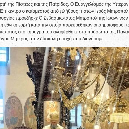
τή της Πίστεως και της Πατρίδος, Ο Ευαγγελισμός της Υπεραγί
 Επίκεντρο ο κατάμεστος από πλήθους πιστών Ιερός Μητροπολ
ουργίας προεξήρχε Ο Σεβασμιώτατος Μητροπολίτης Ιωαννίνων κ.
 τη εθνική εορτή κατά την οποία παρευρέθηκαν οι σημαιοφόρο
βασμιώτατος στο κήρυγμα του αναφέρθηκε στο πρόσωπο της Παν
δειγμα Μητέρας στην δύσκολη εποχή που διανύουμε.