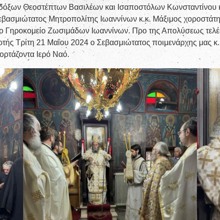
νδόξων Θεοστέπτων Βασιλέων και Ισαποστόλων Κωνσταντίνου κ
εβασμιώτατος Μητροπολίτης Ιωαννίνων κ.κ. Μάξιμος χοροστάτ
ο Γηροκομείο Ζωσιμάδων Ιωαννίνων. Προ της Απολύσεως τελέστ
ρτής Τρίτη 21 Μαΐου 2024 ο Σεβασμιώτατος ποιμενάρχης μας κ
ορτάζοντα Ιερό Ναό.