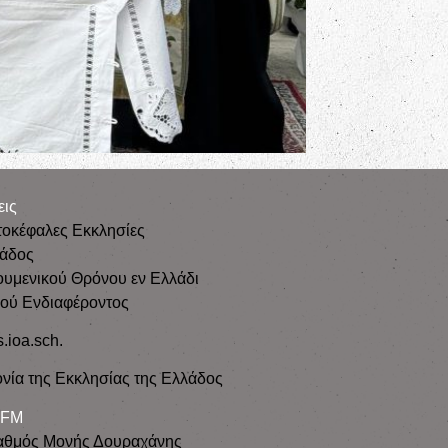
εις
τοκέφαλες Εκκλησίες
λάδος
ουμενικού Θρόνου εν Ελλάδι
κού Ενδιαφέροντος
s.ioa.sch.
νία της Εκκλησίας της Ελλάδος
 FM
αθμός Μονής Δουραχάνης