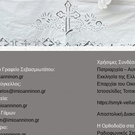
Χρήσιμες Συνδέσ
ρο Γραφείο Σεβασμιωτάτου:
Πατριαρχεία – Αυ
anninon.gr
Εκκλησία της Ελ
ύγκελλος:
Επαρχίαι του Οικ
gelos@imioanninon.gr
Ιστοσελίδες Τοπι
εία:
https://smyk-vella
ioanninon.gr
ο Γάμων
Αποστολική Διακο
n@imioanninon.gr
Η Ορθοδοξία στα
ριο:
Ραδιοφωνικός Στ
oanninon.gr