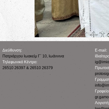
Διεύθυνση:
E-mail:
Πατριάρχου Ιωακείμ Γ΄ 10, Iωάννινα
Iδιαίτε
Τηλεφωνικό Κέντρο:
ig@imio
26510 26397 & 26510 26379
Πρωτοσ
protosi
Γραμματ
info@im
Γραφεί
gr.gamo
Λογιστή
log@imi