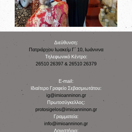
Διεύθυνση:
Πατριάρχου Ιωακείμ Γ΄ 10, Iωάννινα
Τηλεφωνικό Κέντρο:
26510 26397 & 26510 26379
E-mail:
Iδιαίτερο Γραφείο Σεβασμιωτάτου:
ig@imioanninon.gr
Πρωτοσύγκελλος:
protosigelos@imioanninon.gr
Γραμματεία:
info@imioanninon.gr
Λογιστήριο: