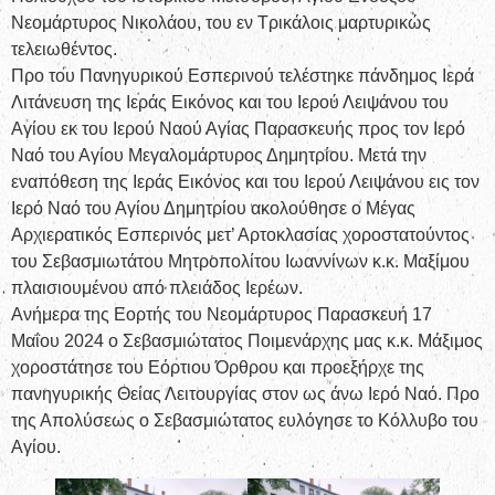
Νεομάρτυρος Νικολάου, του εν Τρικάλοις μαρτυρικώς
τελειωθέντος.
Προ του Πανηγυρικού Εσπερινού τελέστηκε πάνδημος Ιερά
Λιτάνευση της Ιεράς Εικόνος και του Ιερού Λειψάνου του
Αγίου εκ του Ιερού Ναού Αγίας Παρασκευής προς τον Ιερό
Ναό του Αγίου Μεγαλομάρτυρος Δημητρίου. Μετά την
εναπόθεση της Ιεράς Εικόνος και του Ιερού Λειψάνου εις τον
Ιερό Ναό του Αγίου Δημητρίου ακολούθησε ο Μέγας
Αρχιερατικός Εσπερινός μετ’ Αρτοκλασίας χοροστατούντος
του Σεβασμιωτάτου Μητροπολίτου Ιωαννίνων κ.κ. Μαξίμου
πλαισιουμένου από πλειάδος Ιερέων.
Ανήμερα της Εορτής του Νεομάρτυρος Παρασκευή 17
Μαΐου 2024 ο Σεβασμιώτατος Ποιμενάρχης μας κ.κ. Μάξιμος
χοροστάτησε του Εόρτιου Όρθρου και προεξήρχε της
πανηγυρικής Θείας Λειτουργίας στον ως άνω Ιερό Ναό. Προ
της Απολύσεως ο Σεβασμιώτατος ευλόγησε το Κόλλυβο του
Αγίου.