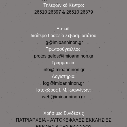
Τηλεφωνικό Κέντρο:
26510 26397 & 26510 26379
E-mail:
Iδιαίτερο Γραφείο Σεβασμιωτάτου:
ig@imioanninon.gr
Πρωτοσύγκελλος:
protosigelos@imioanninon.gr
Γραμματεία:
info@imioanninon.gr
Λογιστήριο:
log@imioanninon.gr
Ιστοχώρος Ι. Μ. Ιωαννίνων:
web@imioanninon.gr
Χρήσιμες Συνδέσεις
ΠΑΤΡΙΑΡΧΕΙΑ – ΑΥΤΟΚΕΦΑΛΕΣ ΕΚΚΛΗΣΙΕΣ
ΕΚΚΛΗΣΙΑ ΤΗΣ ΕΛΛΑΔΟΣ