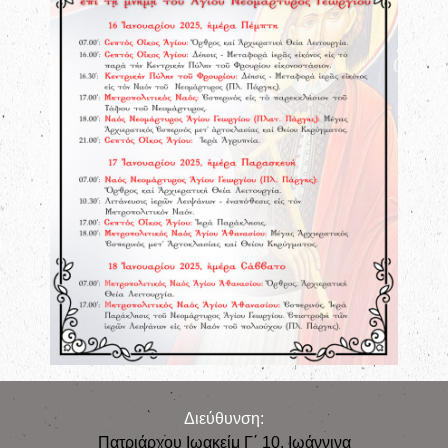
Διεύθυνση:
Πατριάρχου Ιωακείμ Γ΄ 10, Iωάννινα