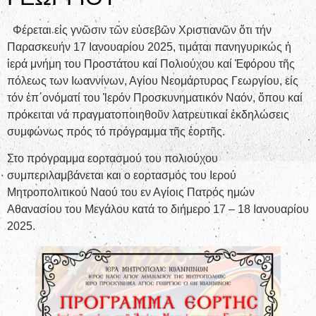
Φέρεται εἰς γνῶσιν τῶν εὐσεβῶν Χριστιανῶν ὅτι τήν
Παρασκευήν 17 Ιανουαρίου 2025, τιμάται πανηγυρικώς ἡ
ἱερά μνήμη του Προστάτου καί Πολιούχου καί Ἐφόρου τῆς
πόλεως των Ιωαννίνων, Αγίου Νεομάρτυρος Γεωργίου, είς
τόν ἐπ΄ονόματί του Ἱερόν Προσκυνηματικόν Ναόν, ὅπου καί
πρόκειται νά πραγματοποιηθοῦν λατρευτικαί ἐκδηλώσεις
συμφώνως πρός τό πρόγραμμα τῆς ἑορτῆς.
Στο πρόγραμμα εορτασμού του πολιούχου
συμπεριλαμβάνεται και ο εορτασμός του Ιερού
Μητροπολιτικού Ναού του εν Αγίοις Πατρός ημών
Αθανασίου του Μεγάλου κατά το διήμερο 17 – 18 Ιανουαρίου
2025.