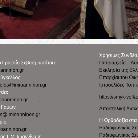
Χρήσιμες Συνδέσ
ρο Γραφείο Σεβασμιωτάτου:
Πατριαρχεία – Αυ
anninon.gr
Εκκλησία της Ελ
ύγκελλος:
Επαρχίαι του Οικ
gelos@imioanninon.gr
Ιστοσελίδες Τοπι
εία:
https://smyk-vella
ioanninon.gr
ο Γάμων
Αποστολική Διακο
n@imioanninon.gr
Η Ορθοδοξία στα
ριο:
Ραδιοφωνικός Στ
oanninon.gr
Ραδιοφωνικός Στα
ος Ι. Μ. Ιωαννίνων: