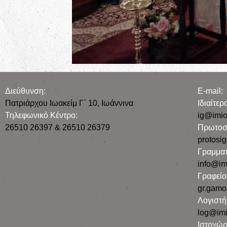
Διεύθυνση:
E-mail:
Πατριάρχου Ιωακείμ Γ΄ 10, Iωάννινα
Iδιαίτε
Τηλεφωνικό Κέντρο:
ig@imio
26510 26397 & 26510 26379
Πρωτοσ
protosi
Γραμματ
info@im
Γραφεί
gr.gamo
Λογιστή
log@imi
Ιστοχώρ