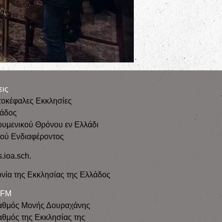
εις
τοκέφαλες Εκκλησίες
λάδος
ουμενικού Θρόνου εν Ελλάδι
κού Ενδιαφέροντος
s.ioa.sch.
νία της Εκκλησίας της Ελλάδος
 FM
αθμός Μονής Δουραχάνης
θμός της Εκκλησίας της