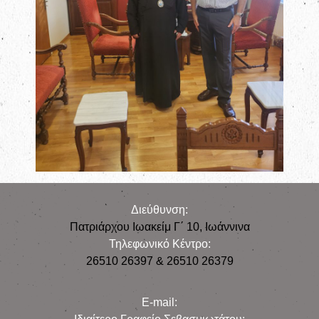
Διεύθυνση:
Πατριάρχου Ιωακείμ Γ΄ 10, Iωάννινα
Τηλεφωνικό Κέντρο:
26510 26397 & 26510 26379
E-mail: