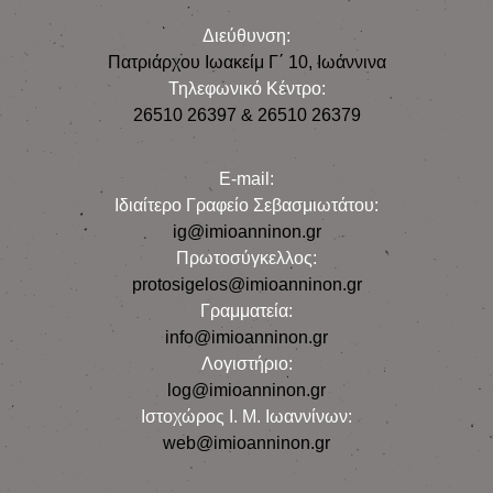
Διεύθυνση:
Πατριάρχου Ιωακείμ Γ΄ 10, Iωάννινα
Τηλεφωνικό Κέντρο:
26510 26397 & 26510 26379
E-mail:
Iδιαίτερο Γραφείο Σεβασμιωτάτου:
ig@imioanninon.gr
Πρωτοσύγκελλος:
protosigelos@imioanninon.gr
Γραμματεία:
info@imioanninon.gr
Λογιστήριο:
log@imioanninon.gr
Ιστοχώρος Ι. Μ. Ιωαννίνων:
web@imioanninon.gr