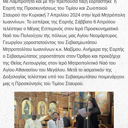
Με Λαμπρότητα και με την πρέπουσα τάξη εορτάστηκε η
Εορτή της Προσκυνήσεως του Τιμίου και Ζωοποιού
Σταυρού την Κυριακή 7 Απριλίου 2024 στην Ιερά Μητρόπολη
Ιωαννίνων. Το εσπέρας της Εορτής Σάββατο 6 Απριλίου
τελέστηκε ο Μέγας Εσπερινός στον Ιερό Προσκυνηματικό
Ναό του Πολιούχου της πόλεως μας Αγίου Νεομάρτυρος
Γεωργίου χοροστατούντος του Σεβασμιωτάτου
Μητροπολίτου Ιωαννίνων κ.κ. Μαξίμου. Ανήμερα της Εορτής
ο Σεβασμιώτατος χοροστάτησε στον Όρθρο και προεξήρχε
της Θείας Λειτουργίας στον Ιερό Μητροπολιτικό Ναό του
Αγίου Αθανασίου του Μεγάλου. Μετά το ασματικόν της
Δοξολογίας τελέστηκε υπό του Σεβασμιωτάτου ποιμενάρχου
μας η Προσκύνησις του Τιμίου Σταυρού.