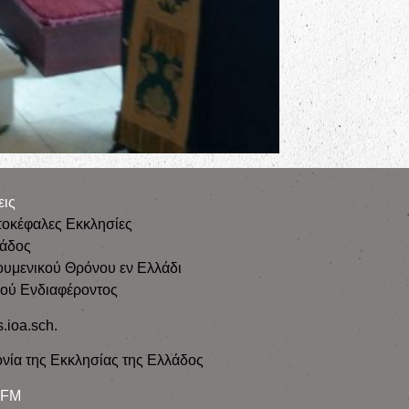
εις
τοκέφαλες Εκκλησίες
λάδος
ουμενικού Θρόνου εν Ελλάδι
κού Ενδιαφέροντος
s.ioa.sch.
νία της Εκκλησίας της Ελλάδος
 FM