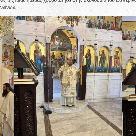
ρας της ίδιας ημέρας χοροστάτησε στην ακολουθία του Εσπεριν
ννίνων.