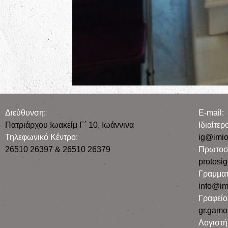
Διεύθυνση:
E-mail:
Πατριάρχου Ιωακείμ Γ΄ 10, Iωάννινα
Iδιαίτε
Τηλεφωνικό Κέντρο:
ig@imio
26510 26397 & 26510 26379
Πρωτοσ
protosi
Γραμματ
info@im
Γραφεί
gr.gamo
Λογιστή