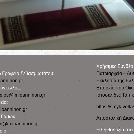
Χρήσιμες Συνδέσ
ρο Γραφείο Σεβασμιωτάτου:
Πατριαρχεία – Αυ
anninon.gr
Εκκλησία της Ελ
ύγκελλος:
Επαρχίαι του Οικ
gelos@imioanninon.gr
Ιστοσελίδες Τοπι
εία:
https://smyk-vella
ioanninon.gr
ο Γάμων
Αποστολική Διακο
n@imioanninon.gr
Η Ορθοδοξία στα
ριο: