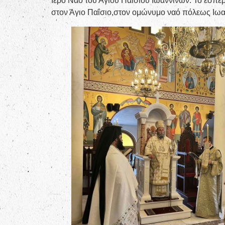
Ιερό Ναό του Αγίου Παϊσίου Ιωαννίνων. Το εσπέ
στον Άγιο Παΐσιο,στον ομώνυμο ναό πόλεως Ιωα