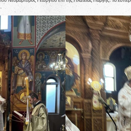
ίου Νεομάρτυρος Γεωργίου επί της Πλατείας Πάργης. Το εσπέ