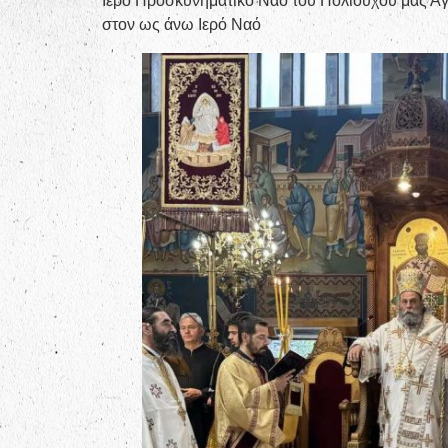
Ιερό Προσκυνηματικό Ναό του Πολιούχου μας Αγ
στον ως άνω Ιερό Ναό