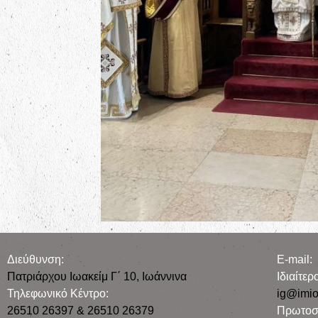
Διεύθυνση:
E-mail:
Πατριάρχου Ιωακείμ Γ΄ 10, Iωάννινα
Iδιαίτε
Τηλεφωνικό Κέντρο:
ig@imio
26510 26397 & 26510 26379
Πρωτοσ