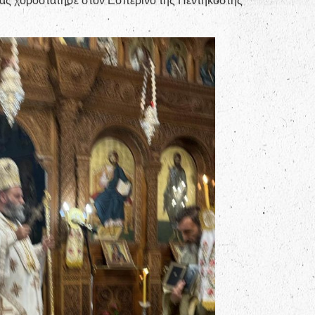
ρας χοροστάτησε στον Εσπερινό της Πεντηκοστής