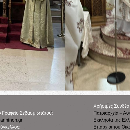
Χρήσιμες Συνδέσ
ρο Γραφείο Σεβασμιωτάτου:
Πατριαρχεία – Αυ
anninon.gr
Εκκλησία της Ελ
ύγκελλος:
Επαρχίαι του Οικ