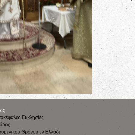
εις
τοκέφαλες Εκκλησίες
λάδος
ουμενικού Θρόνου εν Ελλάδι