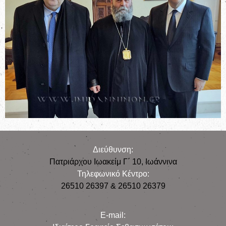
Διεύθυνση:
Πατριάρχου Ιωακείμ Γ΄ 10, Iωάννινα
Τηλεφωνικό Κέντρο:
26510 26397 & 26510 26379
E-mail: