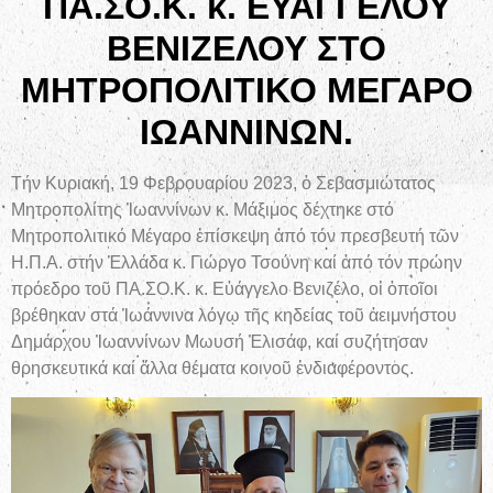
ΠΑ.ΣΟ.Κ. κ. ΕΥΑΓΓΕΛΟΥ
ΒΕΝΙΖΕΛΟΥ ΣΤΟ
ΜΗΤΡΟΠΟΛΙΤΙΚΟ ΜΕΓΑΡΟ
ΙΩΑΝΝΙΝΩΝ.
Τήν Κυριακή, 19 Φεβρουαρίου 2023, ὁ Σεβασμιώτατος
Μητροπολίτης Ἰωαννίνων κ. Μάξιμος δέχτηκε στό
Μητροπολιτικό Μέγαρο ἐπίσκεψη ἀπό τόν πρεσβευτή τῶν
Η.Π.Α. στήν Ἑλλάδα κ. Γιώργο Τσούνη καί ἀπό τόν πρώην
πρόεδρο τοῦ ΠΑ.ΣΟ.Κ. κ. Εὐάγγελο Βενιζέλο, οἱ ὁποῖοι
βρέθηκαν στά Ἰωάννινα λόγῳ τῆς κηδείας τοῦ ἀειμνήστου
Δημάρχου Ἰωαννίνων Μωυσή Ἐλισάφ, καί συζήτησαν
θρησκευτικά καί ἄλλα θέματα κοινοῦ ἐνδιαφέροντος.