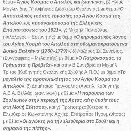
θέμα
«
Άγιος Κοσμάς ο Αιτωλός και Ιωάννινα
»,
β) Ηλίας
Μογλενίδης (Υποψήφιος Διδάκτωρ Θεολογίας) με θέμα
«
Ο
Αποστολικός τρόπος εργασίας του Αγίου Κοσμά του
Αιτωλού, ως προανάκρουσμα της Ελληνικής
Επαναστάσεως του 1821
»,
γ) Μιχαήλ Παντούλας
(Φιλόλογος – Ερευνητής) με θέμα
«
Ο κηρυγματικός λόγος
του Αγίου Κοσμά του Αιτωλού στα οθωμανοκρατούμενα
Δυτικά Βαλκάνια (1760–1779)
»,
δ) Λάζαρος Στ. Συνέσιος,
(Συγγραφέας – Μελετητής) με θέμα
«Ο
Πατροκοσμάς, τα
Γράμματα, η Πρέβεζα
»
και στην Β Συνεδρία α) Μιχαήλ
Τρίτος (Καθηγητής Θεολογικής Σχολής Α.Π.Θ.) με θέμα
«
Το
μεγαλείο της προσωπικότητος του Αγίου Κοσμά του
Αιτωλού
»,
β) Δημήτριος Γιαννούλης (Αναπλ. Καθηγητής
Α.Ε.Α. Βελλάς Ιωαννίνων) με θέμα
«
Η παρουσία των
Σουλιωτών στην περιοχή της Άρτας και η θυσία τους
στη Μονή Σέλτσου
»,
και γ) Πρωτοπρεσβύτερος π.
Ελευθέριος Κωνσταντής Αρχιερ. Επίτροπος Ηγουμενίτσας)
με θέμα
«
Οι αγώνες για την ελευθερία στο Σούλι και η
σημασία της πίστης
».