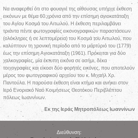
Να αναφερθεί ότι στο φουαγιέ της αίθουσας υπήρχε έκθεση
εικόνων με θέμα 60 χρόνια από την επίσημη αγιοκατάταξη
του Αγίου Κοσμά του Αιτωλού. Η έκθεση περιλαμβάνει
τριάντα πέντε φωτογραφίες εικονογραφικών παραστάσεων
(ολόκληρες ή σε λεπτομέρεια) του Κοσμά του Αιτωλού, που
καλύπτουν τη χρονική περίοδο από το μαρτύριό του (1779)
έως την επίσημη Αγιοκατάταξη (1961). Πρόκειται για δύο
χαλκογραφίες, μία έκτυπη εικόνα σε ασήμι, δέκα
τοιχογραφίες και είκοσι δύο φορητές εικόνες, που αποτελούν
μέρος του φωτογραφικού αρχείου του κ. Μιχαήλ Χρ.
Παντούλα. Η παρούσα έκθεση είναι κτήμα και ανήκει στον
Ιερό Ενοριακό Ναό Κοιμήσεως Θεοτόκου Περιβλέπτου
πόλεως Ιωαννίνων.
Εκ της Ιεράς Μητροπόλεως Ιωαννίνων
Διεύθυνση: