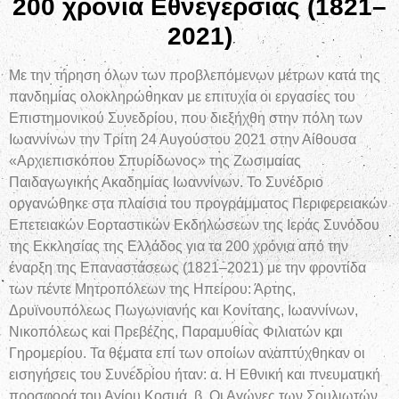
200 χρόνια Εθνεγερσίας (1821–
2021)
Με την τήρηση όλων των προβλεπόμενων μέτρων κατά της
πανδημίας ολοκληρώθηκαν με επιτυχία οι εργασίες του
Επιστημονικού Συνεδρίου, που διεξήχθη στην πόλη των
Ιωαννίνων την Τρίτη 24 Αυγούστου 2021 στην Αίθουσα
«Αρχιεπισκόπου Σπυρίδωνος» της Ζωσιμαίας
Παιδαγωγικής Ακαδημίας Ιωαννίνων. Το Συνέδριο
οργανώθηκε στα πλαίσια του προγράμματος Περιφερειακών
Επετειακών Εορταστικών Εκδηλώσεων της Ιεράς Συνόδου
της Εκκλησίας της Ελλάδος για τα 200 χρόνια από την
έναρξη της Επαναστάσεως (1821–2021) με την φροντίδα
των πέντε Μητροπόλεων της Ηπείρου: Άρτης,
Δρυϊνουπόλεως Πωγωνιανής και Κονίτσης, Ιωαννίνων,
Νικοπόλεως και Πρεβέζης, Παραμυθίας Φιλιατών και
Γηρομερίου. Τα θέματα επί των οποίων αναπτύχθηκαν οι
εισηγήσεις του Συνεδρίου ήταν: α. Η Εθνική και πνευματική
προσφορά του Αγίου Κοσμά, β. Οι Αγώνες των Σουλιωτών