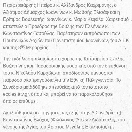
Περιφερειάρχης Ηπείρου κ. Αλέξανδρος Καχριμάνης, ο
Αξιότιμος Δήμαρχος Ιωαννίνων κ. Μωϋσής Ελισάφ και η
Ερίτιμος Βουλευτής Ιωαννίνων κ. Μαρία Κεφάλα. Χαιρετισμό
απέστειλε ο Πρόεδρος της Βουλής των Ελλήνων κ.
Κωνσταντίνος Τασούλας. Παρέστησαν εκπρόσωποι των
Πρυτανικών Αρχών του Πανεπιστημίου Ιωαννίνων, του ΔΙΕΚ
ης
και της 8
Μεραρχίας.
Την εκδήλωση πλαισίωσε ο χορός της Κατσαρείου Σχολής
Βυζαντινής και Παραδοσιακής μουσικής υπό την διεύθυνση
του κ. Νικόλαου Καραβιώτη, αποδίδοντας ύμνους και
παραδοσιακά τραγούδια για την Εθνική Παλιγγενεσία. Το
Συνέδριο μεταδόθηκε απευθείας από τον ιστότοπο
ecclesiatv.gr, όπου και μπορεί να το παρακολουθήσει
όποιος επιθυμεί.
Ακολούθησαν οι εισηγήσεις ως εξής: στην Α Συνεδρία. α)
Κωνσταντίνος Βλάχος (Φιλόλογος, Άρχων Διδάσκαλος του
γένους της Αγίας του Χριστού Μεγάλης Εκκλησίας) με