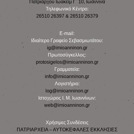
Πατριάρχου Ιωακείμ Γ΄ 10, Iωάννινα
Τηλεφωνικό Κέντρο:
26510 26397 & 26510 26379
E-mail:
Iδιαίτερο Γραφείο Σεβασμιωτάτου:
ig@imioanninon.gr
Πρωτοσύγκελλος:
protosigelos@imioanninon.gr
Γραμματεία:
info@imioanninon.gr
Λογιστήριο:
log@imioanninon.gr
Ιστοχώρος Ι. Μ. Ιωαννίνων:
web@imioanninon.gr
Χρήσιμες Συνδέσεις
ΠΑΤΡΙΑΡΧΕΙΑ – ΑΥΤΟΚΕΦΑΛΕΣ ΕΚΚΛΗΣΙΕΣ