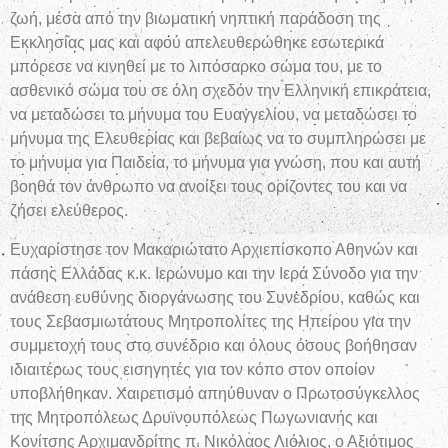
ζωή, μέσα από την βιωματική νηπτική παράδοση της
Εκκλησίας μας και αφού απελευθερώθηκε εσωτερικά
μπόρεσε να κινηθεί με το λιπόσαρκο σώμα του, με το
ασθενικό σώμα του σε όλη σχεδόν την Ελληνική επικράτεια,
να μεταδώσει το μήνυμα του Ευαγγελίου, να μεταδώσει το
μήνυμα της Ελευθερίας και βεβαίως να το συμπληρώσει με
το μήνυμα για Παιδεία, το μήνυμα για γνώση, που και αυτή
βοηθά τον άνθρωπο να ανοίξει τους ορίζοντες του και να
ζήσει ελεύθερος.
Ευχαρίστησε τον Μακαριώτατο Αρχιεπίσκοπο Αθηνών και
πάσης Ελλάδας κ.κ. Ιερώνυμο και την Ιερά Σύνοδο για την
ανάθεση ευθύνης διοργάνωσης του Συνεδρίου, καθώς και
τους Σεβασμιωτάτους Μητροπολίτες της Ηπείρου για την
συμμετοχή τους στο συνέδριο και όλους όσους βοήθησαν
ιδιαιτέρως τους εισηγητές για τον κόπο στον οποίον
υποβλήθηκαν. Χαιρετισμό απηύθυναν ο Πρωτοσύγκελλος
της Μητροπόλεως Δρυϊνουπόλεως Πωγωνιανής και
Κονίτσης Αρχιμανδρίτης π. Νικόλαος Λιόλιος, ο Αξιότιμος