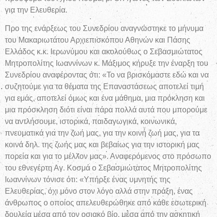
για την Ελευθερία.
Προ της ενάρξεως του Συνεδρίου αναγνώστηκε το μήνυμα
του Μακαριωτάτου Αρχιεπισκόπου Αθηνών και Πάσης
Ελλάδος κ.κ. Ιερωνύμου και ακολούθως ο Σεβασμιώτατος
Μητροπολίτης Ιωαννίνων κ. Μάξιμος κήρυξε την έναρξη του
Συνεδρίου αναφέροντας ότι: «Το να βρισκόμαστε εδώ και να
συζητούμε για τα θέματα της Επαναστάσεως αποτελεί τιμή
για εμάς, αποτελεί όμως και ένα μάθημα, μια πρόκληση και
μια πρόσκληση διότι είναι πάρα πολλά αυτά που μπορούμε
να αντλήσουμε, ιστορικά, παιδαγωγικά, κοινωνικά,
πνευματικά για την ζωή μας, για την κοινή ζωή μας, για τα
κοινά δηλ. της ζωής μας και βεβαίως για την ιστορική μας
πορεία και για το μέλλον μας». Αναφερόμενος στο πρόσωπο
του εθνεγέρτη Αγ. Κοσμά ο Σεβασμιώτατος Μητροπολίτης
Ιωαννίνων τόνισε ότι: «Υπήρξε ένας υμνητής της
Ελευθερίας, όχι μόνο στον λόγο αλλά στην πράξη, ένας
άνθρωπος ο οποίος απελευθερώθηκε από κάθε εσωτερική
δουλεία μέσα από τον οσιακό βίο, μέσα από την ασκητική