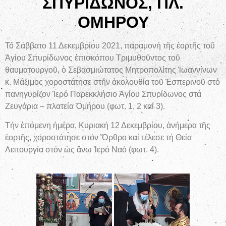
ΣΠΥΡΙΔΩΝΟΣ, ΠΛ.
ΟΜΗΡΟΥ
Τό Σάββατο 11 Δεκεμβρίου 2021, παραμονή τῆς ἑορτῆς τοῦ
Ἁγίου Σπυρίδωνος ἐπισκόπου Τριμυθοῦντος τοῦ
θαυματουργοῦ, ὁ Σεβασμιώτατος Μητροπολίτης Ἰωαννίνων
κ. Μάξιμος χοροστάτησε στήν ἀκολουθία τοῦ Ἑσπερινοῦ στό
πανηγυρίζον Ἱερό Παρεκκλήσιο Ἁγίου Σπυρίδωνος στά
Ζευγάρια – πλατεία Ὁμήρου (φωτ. 1, 2 καί 3).
Τήν ἑπόμενη ἡμέρα, Κυριακή 12 Δεκεμβρίου, ἀνήμερα τῆς
ἑορτῆς, χοροστάτησε στόν Ὄρθρο καί τέλεσε τή Θεία
Λειτουργία στόν ὡς ἄνω Ἱερό Ναό (φωτ. 4).