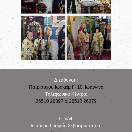
Διεύθυνση:
Πατριάρχου Ιωακείμ Γ΄ 10, Iωάννινα
Τηλεφωνικό Κέντρο:
26510 26397 & 26510 26379
E-mail:
Iδιαίτερο Γραφείο Σεβασμιωτάτου: