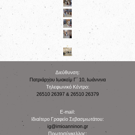
Διεύθυνση:
Πατριάρχου Ιωακείμ Γ΄ 10, Iωάννινα
Τηλεφωνικό Κέντρο:
26510 26397 & 26510 26379
E-mail:
Iδιαίτερο Γραφείο Σεβασμιωτάτου:
ig@imioanninon.gr
Πρωτοσύγκελλος: