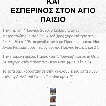
ΚΑΙ
ΕΣΠΕΡΙΝΟΣ ΣΤΟΝ ΑΓΙΟ
ΠΑΪΣΙΟ
Τήν Πέμπτη 4 Ἰουνίου 2020, ὁ Σεβασμιώτατος
Μητροπολίτης Ἰωαννίνων κ. Μάξιμος χοροστάτησε στήν
ἀκολουθία τοῦ Ἑσπερινοῦ στόν Ἱερό Προσκυνηματικό Ναό
Ἁγίου Νεομάρτυρος Γεωργίου, πλ. Πάργης (φωτ. 1 καί 2 ).
Τήν ἑπόμενη ἡμέρα, Παρασκευή 5 Ἰουνίου τέλεσε τή Θεία
Λειτουργία στόν παραπάνω Ἱερό Ναό (φωτ. 3 ἕως 6).
Τό ἑσπέρας, χοροστάτησε στήν ἀκολουθία τοῦ ἑσπερινοῦ
στόν Ἱερό Ναό τοῦ Ὁσίου Παϊσίου (φωτ. 7).