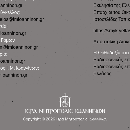
anninon.gr
Εκκλησία της Ελ
ύγκελλος:
Επαρχίαι του Οικ
gelos@imioanninon.gr
Ιστοσελίδες Τοπι
εία:
https://smyk-vella
ioanninon.gr
ο Γάμων
Αποστολική Διακο
n@imioanninon.gr
Η Ορθοδοξία στα
ριο:
Ραδιοφωνικός Στ
oanninon.gr
Ραδιοφωνικός Στα
ος Ι. Μ. Ιωαννίνων:
Ελλάδος
ioanninon.gr
Copyright © 2026 Ιερά Μητρόπολις Ιωαννίνων