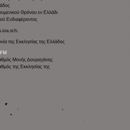
λάδος
ουμενικού Θρόνου εν Ελλάδι
κού Ενδιαφέροντος
s.ioa.sch.
νία της Εκκλησίας της Ελλάδος
 FM
αθμός Μονής Δουραχάνης
θμός της Εκκλησίας της