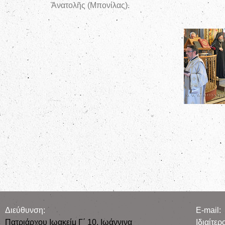
Ἀνατολῆς (Μπονίλας).
Διεύθυνση:
E-mail:
Πατριάρχου Ιωακείμ Γ΄ 10, Iωάννινα
Iδιαίτε