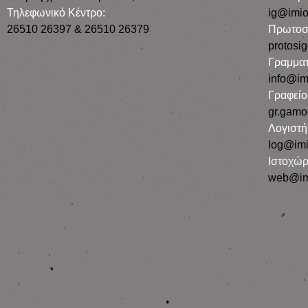
Τηλεφωνικό Κέντρο:
ig@imio
26510 26397 & 26510 26379
Πρωτοσ
protosi
Γραμματ
info@im
Γραφεί
gr.gamo
Λογιστή
log@imi
Ιστοχώρ
web@im