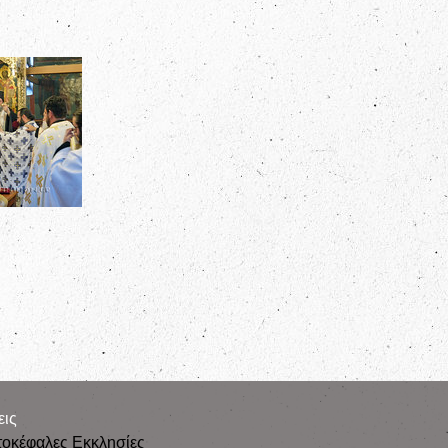
εις
τοκέφαλες Εκκλησίες