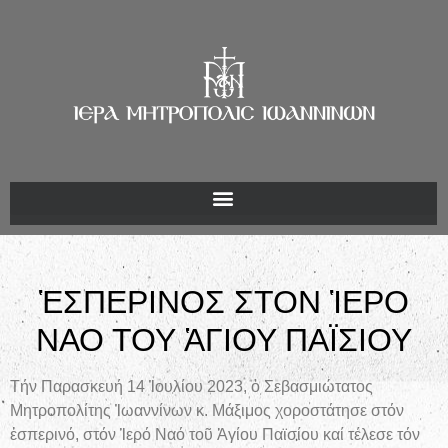
ἙΣΠΕΡΙΝΟΣ ΣΤΟΝ ἹΕΡΟ
ΝΑΟ ΤΟΥ ἉΓΙΟΥ ΠΑΪΣΙΟΥ
Τήν Παρασκευή 14
Ἰουλίου
2023, ὁ Σεβασμιώτατος
Μητροπολίτης Ἰωαννίνων κ. Μάξιμος χοροστάτησε στόν
ἑσπερινό, στόν Ἱερό Ναό τοῦ Ἁγίου Παϊσίου καί τέλεσε τόν