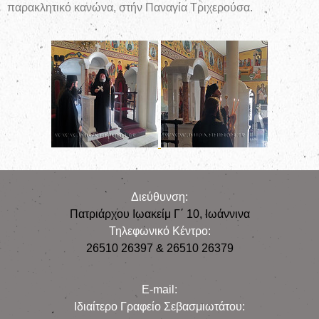
παρακλητικό κανώνα, στήν Παναγία Τριχερούσα.
Διεύθυνση:
Πατριάρχου Ιωακείμ Γ΄ 10, Iωάννινα
Τηλεφωνικό Κέντρο:
26510 26397 & 26510 26379
E-mail:
Iδιαίτερο Γραφείο Σεβασμιωτάτου: