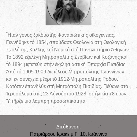
Ἦταν γόνος ξακουστῆς Φαναριώτικης οἰκογένειας.
Γεννήθηκε τό 1854, σπούδασε Θεολογία στή Θεολογική
Σχολή τῆς Χάλκης καί Νομικά στό Πανεπιστήμιο Ἀθηνῶν.
Τό 1892 ἐξελέγη Μητροπολίτης Σερβίων καί Κοζάνης καί
τό 1894 μετετέθη στήν ἐκκλησιαστική Ἐπαρχία Πισιδίας.
Ἀπό τό 1905-1909 διετέλεσε Μητροπολίτης Ἰωαννίνων
καί ἐν συνεχεία μέχρι τό 1912 Μητροπολίτης Ρόδου.
Κατόπιν ἐπανῆλθε στή Μητρόπολη Πισιδίας. Πέθανε στά
Ἱεροσόλυμα στίς 23 Αὐγούστου 1928, σέ ἡλικία 78 ἐτῶν.
Ὑπῆρξε μιά λαμπρή προσωπικότητα.
Διεύθυνση:
Πατριάρχου Ιωακείμ Γ΄ 10, Iωάννινα