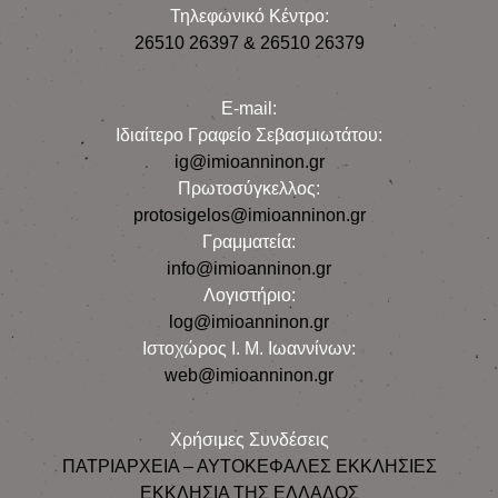
Τηλεφωνικό Κέντρο:
26510 26397 & 26510 26379
E-mail:
Iδιαίτερο Γραφείο Σεβασμιωτάτου:
ig@imioanninon.gr
Πρωτοσύγκελλος:
protosigelos@imioanninon.gr
Γραμματεία:
info@imioanninon.gr
Λογιστήριο:
log@imioanninon.gr
Ιστοχώρος Ι. Μ. Ιωαννίνων:
web@imioanninon.gr
Χρήσιμες Συνδέσεις
ΠΑΤΡΙΑΡΧΕΙΑ – ΑΥΤΟΚΕΦΑΛΕΣ ΕΚΚΛΗΣΙΕΣ
ΕΚΚΛΗΣΙΑ ΤΗΣ ΕΛΛΑΔΟΣ