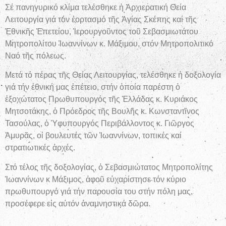
Σέ πανηγυρικό κλίμα τελέσθηκε ἡ Ἀρχιερατική Θεία
Λειτουργία γιά τόν ἑορτασμό τῆς Ἁγίας Σκέπης καί τῆς
Ἐθνικῆς Ἐπετείου, Ἱερουργοῦντος τοῦ Σεβασμιωτάτου
Μητροπολίτου Ἰωαννίνων κ. Μάξιμου, στόν Μητροπολιτικό
Ναό τῆς πόλεως.
Μετά τό πέρας τῆς Θείας Λειτουργίας, τελέσθηκε ἡ δοξολογία
γιά τήν ἐθνική μας ἐπέτειο, στήν ὁποία παρέστη ὁ
ἐξοχώτατος Πρωθυπουργός τῆς Ἑλλάδας κ. Κυριάκος
Μητσοτάκης, ὁ Πρόεδρος τῆς Βουλῆς κ. Κωνσταντῖνος
Τασούλας, ὁ Ὑφυπουργός Περιβάλλοντος κ. Γιῶργος
Ἀμυρᾶς, οἱ βουλευτές τῶν Ἰωαννίνων, τοπικές καί
στρατιωτικές ἀρχές.
Στό τέλος τῆς δοξολογίας, ὁ Σεβασμιώτατος Μητροπολίτης
Ἰωαννίνων κ Μάξιμος, ἀφοῦ εὐχαρίστησε τόν κύριο
πρωθυπουργό γιά τήν παρουσία του στήν πόλη μας,
προσέφερε εἰς αὐτόν ἀναμνηστικά δῶρα.