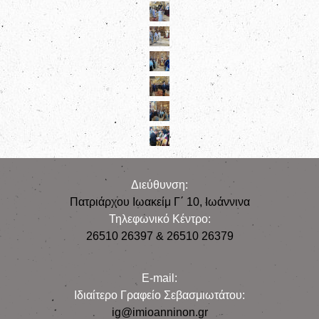
Διεύθυνση:
Πατριάρχου Ιωακείμ Γ΄ 10, Iωάννινα
Τηλεφωνικό Κέντρο:
26510 26397 & 26510 26379
E-mail:
Iδιαίτερο Γραφείο Σεβασμιωτάτου:
ig@imioanninon.gr