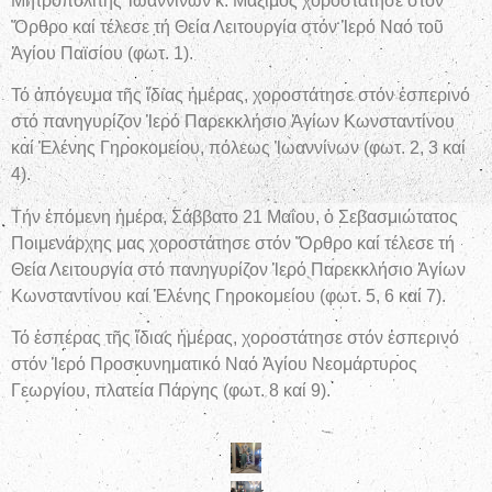
Μητροπολίτης Ἰωαννίνων κ. Μάξιμος χοροστάτησε στόν
Ὄρθρο καί τέλεσε τή Θεία Λειτουργία στόν Ἱερό Ναό τοῦ
Ἁγίου Παϊσίου (φωτ. 1).
Τό ἀπόγευμα τῆς ἴδιας ἡμέρας, χοροστάτησε στόν ἑσπερινό
στό πανηγυρίζον Ἱερό Παρεκκλήσιο Ἁγίων Κωνσταντίνου
καί Ἑλένης Γηροκομείου, πόλεως Ἰωαννίνων (φωτ. 2, 3 καί
4).
Τήν ἑπόμενη ἡμέρα, Σάββατο 21 Μαΐου, ὁ Σεβασμιώτατος
Ποιμενάρχης μας χοροστάτησε στόν Ὄρθρο καί τέλεσε τή
Θεία Λειτουργία στό πανηγυρίζον Ἱερό Παρεκκλήσιο Ἁγίων
Κωνσταντίνου καί Ἑλένης Γηροκομείου (φωτ. 5, 6 καί 7).
Τό ἑσπέρας τῆς ἴδιας ἡμέρας, χοροστάτησε στόν ἑσπερινό
στόν Ἱερό Προσκυνηματικό Ναό Ἁγίου Νεομάρτυρος
Γεωργίου, πλατεία Πάργης (φωτ. 8 καί 9).