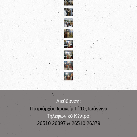
Διεύθυνση:
Πατριάρχου Ιωακείμ Γ΄ 10, Iωάννινα
Τηλεφωνικό Κέντρο:
26510 26397 & 26510 26379