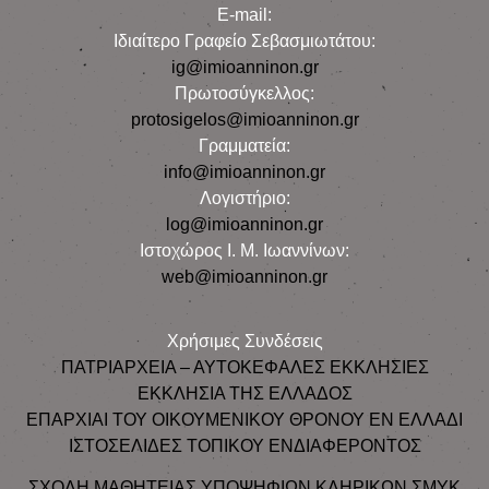
E-mail:
Iδιαίτερο Γραφείο Σεβασμιωτάτου:
ig@imioanninon.gr
Πρωτοσύγκελλος:
protosigelos@imioanninon.gr
Γραμματεία:
info@imioanninon.gr
Λογιστήριο:
log@imioanninon.gr
Ιστοχώρος Ι. Μ. Ιωαννίνων:
web@imioanninon.gr
Χρήσιμες Συνδέσεις
ΠΑΤΡΙΑΡΧΕΙΑ – ΑΥΤΟΚΕΦΑΛΕΣ ΕΚΚΛΗΣΙΕΣ
ΕΚΚΛΗΣΙΑ ΤΗΣ ΕΛΛΑΔΟΣ
ΕΠΑΡΧΙΑΙ ΤΟΥ ΟΙΚΟΥΜΕΝΙΚΟΥ ΘΡΟΝΟΥ ΕΝ ΕΛΛΑΔΙ
ΙΣΤΟΣΕΛΙΔΕΣ ΤΟΠΙΚΟΥ ΕΝΔΙΑΦΕΡΟΝΤΟΣ
ΣΧΟΛΗ ΜΑΘΗΤΕΙΑΣ ΥΠΟΨΗΦΙΩΝ ΚΛΗΡΙΚΩΝ ΣΜΥΚ