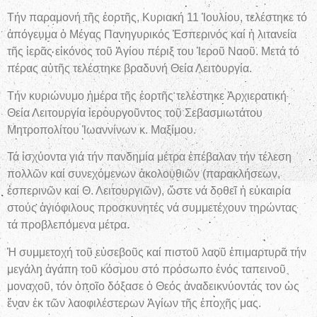
Τήν παραμονή τῆς ἑορτῆς, Κυριακή 11 Ἰουλίου, τελέστηκε τό
ἀπόγευμα ὁ Μέγας Πανηγυρικός Ἑσπερινός καί ἡ λιτανεία
τῆς ἱερᾶς εἰκόνος τοῦ Ἁγίου πέριξ του Ἱεροῦ Ναοῦ. Μετά τό
πέρας αὐτῆς τελέστηκε βραδυνή Θεία Λειτουργία.
Τήν κυριώνυμο ἡμέρα τῆς ἑορτῆς τελέστηκε Ἀρχιερατική
Θεία Λειτουργία ἱερουργοῦντος τοῦ Σεβασμιωτάτου
Μητροπολίτου Ἰωαννίνων κ. Μαξίμου.
Τά ἰσχύοντα γιά τήν πανδημία μέτρα ἐπέβαλαν τήν τέλεση
πολλῶν καί συνεχόμενων ἀκολουθιῶν (παρακλήσεων,
ἑσπερινῶν καί Θ. Λειτουργιῶν), ὥστε νά δοθεῖ ἡ εὐκαιρία
στούς ἁγιόφιλους προσκυνητές νά συμμετέχουν τηρώντας
τά προβλεπόμενα μέτρα.
Ἡ συμμετοχή τοῦ εὐσεβοῦς καί πιστοῦ λαοῦ ἐπιμαρτυρᾶ τήν
μεγάλη ἀγάπη τοῦ κόσμου στό πρόσωπο ἑνός ταπεινοῦ
μοναχοῦ, τόν ὁποῖο δόξασε ὁ Θεός ἀναδεικνύοντάς τον ὡς
ἕναν ἐκ τῶν λαοφιλέστερων Ἁγίων τῆς ἐποχῆς μας.