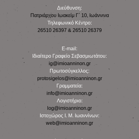
Διεύθυνση:
Πατριάρχου Ιωακείμ Γ΄ 10, Iωάννινα
Τηλεφωνικό Κέντρο:
26510 26397 & 26510 26379
E-mail:
Iδιαίτερο Γραφείο Σεβασμιωτάτου:
ig@imioanninon.gr
Πρωτοσύγκελλος:
protosigelos@imioanninon.gr
Γραμματεία:
info@imioanninon.gr
Λογιστήριο:
log@imioanninon.gr
Ιστοχώρος Ι. Μ. Ιωαννίνων:
web@imioanninon.gr