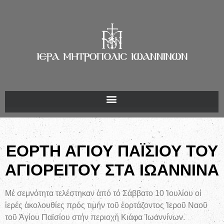
ΕΟΡΤΗ ΑΓΙΟΥ ΠΑΪΣΙΟΥ ΤΟΥ
ΑΓΙΟΡΕΙΤΟΥ ΣΤΑ ΙΩΑΝΝΙΝΑ
Μέ σεμνότητα τελέστηκαν ἀπό τό Σάββατο 10 Ἰουλίου οἱ
ἱερές ἀκολουθίες πρός τιμήν τοῦ ἑορτάζοντος Ἱεροῦ Ναοῦ
τοῦ Ἁγίου Παϊσίου στήν περιοχή Κιάφα Ἰωαννίνων.