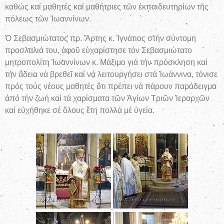
καθώς καί μαθητές καί μαθήτριες τῶν ἐκπαιδευτηρίων τῆς
πόλεως τῶν Ἰωαννίνων.
Ὁ Σεβασμιώτατος πρ. Ἄρτης κ. Ἰγνάτιος στήν σύντομη
προσλαλιά του, ἀφοῦ εὐχαρίστησε τόν Σεβασμιώτατο
μητροπολίτη Ἰωαννίνων κ. Μάξιμο γιά τήν πρόσκληση καί
τήν ἄδεια νά βρεθεῖ καί νά λειτουργήσει στά Ἰωάννινα, τόνισε
πρός τούς νέους μαθητές ὅτι πρέπει νά πάρουν παράδειγμα
ἀπό τήν ζωή καί τά χαρίσματα τῶν Ἁγίων Τριῶν Ἱεραρχῶν
καί εὐχήθηκε σέ ὅλους ἔτη πολλά μέ ὑγεία.