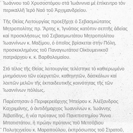
Ἰωάννου τοῦ Χρυσοστόμου στά Ἰωάννινα μέ ἐπίκεντρο τόν
περικαλλῆ Ἱερό Ναό τοῦ Ἀρχιμανδρείου.
Τῆς Θείας Λειτουργίας προεξῆρχε ὁ Σεβασμιώτατος
Μητροπολίτης πρ. Ἄρτης κ. Ἰγνάτιος κατόπιν σεπτῆς ἀδείας
καί προσκλήσεως τοῦ Σεβασμιωτάτου Μητροπολίτου
Ἰωαννίνων κ. Μαξίμου, ὁ ὁποῖος βρίσκεται στήν Πόλη,
προσκεκλημένος τοῦ Παναγιωτάτου Οἰκουμενικοῦ
πατριάρχου κ. κ. Βαρθολομαίου.
Στό τέλος τῆς Θείας λειτουργίας τελέστηκε τό καθιερωμένο
μνημόσυνο τῶν εὐεργετῶν, καθηγητῶν, δασκάλων καί
λοιπῶν μελῶν τῆς ἐκπαιδευτικῆς κοινότητας τῆς τῶν
Ἰωαννίνων πόλεως.
Παρέστησαν ὁ Περιφερειάρχης Ἠπείρου κ. Ἀλέξανδρος
Καχριμάνης, ὁ ἀντιδήμαρχος Ἰωαννίνων κ. Ἰωάννης
Ἀϊβατίδης, ἡ νέα πρύτανις τοῦ Πανεπιστημίου Ἄννα
Μπατιστάτου, ἡ πρώην πρύτανις τοῦ Μετσόβιου
Πολυτεχνείου κ. Μαροπούλου, ἐκπρόσωπος τοῦ Στρατοῦ,