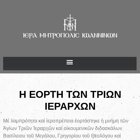
Η ΕΟΡΤΗ ΤΩΝ ΤΡΙΩΝ
ΙΕΡΑΡΧΩΝ
Μέ λαμπρότητα καί ἱεροπρέπεια ἑορτάστηκε ἡ μνήμη τῶν
Ἁγίων Τριῶν Ἱεραρχῶν καί οἰκουμενικῶν διδασκάλων
Βασίλειου τοῦ Μεγάλου, Γρηγορίου τοῦ Θεολόγου καί