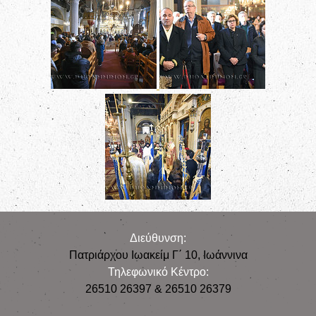
Διεύθυνση:
Πατριάρχου Ιωακείμ Γ΄ 10, Iωάννινα
Τηλεφωνικό Κέντρο:
26510 26397 & 26510 26379