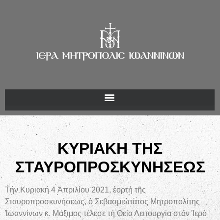
ΚΥΡΙΑΚΗ ΤΗΣ
ΣΤΑΥΡΟΠΡΟΣΚΥΝΗΣΕΩΣ
Τήν Κυριακή 4 Ἀπριλίου 2021, ἑορτή τῆς
Σταυροπροσκυνήσεως, ὁ Σεβασμιώτατος Μητροπολίτης
Ἰωαννίνων κ. Μάξιμος τέλεσε τή Θεία Λειτουργία στόν Ἱερό