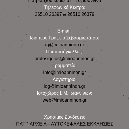
Πατριάρχου Ιωακείμ Γ΄ 10, Iωάννινα
Τηλεφωνικό Κέντρο:
26510 26397 & 26510 26379
E-mail:
Iδιαίτερο Γραφείο Σεβασμιωτάτου:
ig@imioanninon.gr
Πρωτοσύγκελλος:
protosigelos@imioanninon.gr
Γραμματεία:
info@imioanninon.gr
Λογιστήριο:
log@imioanninon.gr
Ιστοχώρος Ι. Μ. Ιωαννίνων:
web@imioanninon.gr
Χρήσιμες Συνδέσεις
ΠΑΤΡΙΑΡΧΕΙΑ – ΑΥΤΟΚΕΦΑΛΕΣ ΕΚΚΛΗΣΙΕΣ