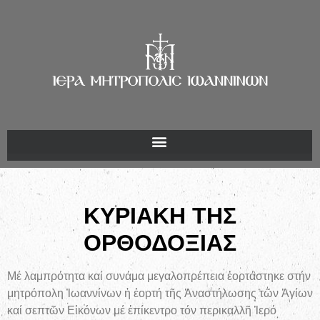
ΚΥΡΙΑΚΗ ΤΗΣ
ΟΡΘΟΔΟΞΙΑΣ
Μέ λαμπρότητα καί συνάμα μεγαλοπρέπεια ἑορτάστηκε στήν
μητρόπολη Ἰωαννίνων ἡ ἑορτή τῆς Ἀναστήλωσης τῶν Ἁγίων
καί σεπτῶν Εἰκόνων μέ ἐπίκεντρο τόν περικαλλῆ Ἱερό