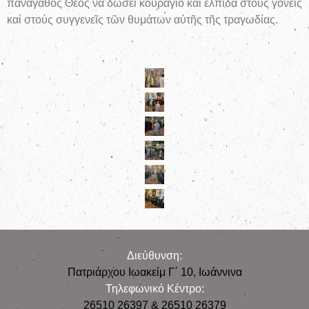
πανάγαθος Θεός νά δώσει κουράγιο καί ἐλπίδα στούς γονεῖς
καί στούς συγγενεῖς τῶν θυμάτων αὐτῆς τῆς τραγωδίας.
Διεύθυνση:
Πατριάρχου Ιωακείμ Γ΄ 10, Iωάννινα
Τηλεφωνικό Κέντρο:
26510 26397 & 26510 26379