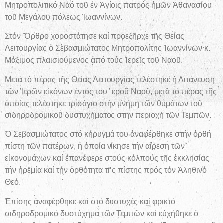
Μητροπολιτικό Ναό τοῦ ἐν Ἁγίοις πατρός ἠμῶν Ἀθανασίου
τοῦ Μεγάλου πόλεως Ἰωαννίνων.
Στόν Ὄρθρο χοροστάτησε καί προεξῆρχε τῆς Θείας
Λειτουργίας ὁ Σεβασμιώτατος Μητροπολίτης Ἰωαννίνων κ.
Μάξιμος πλαισιούμενος ἀπό τούς Ἱερεῖς τοῦ Ναοῦ.
Μετά τό πέρας τῆς Θείας Λειτουργίας τελέστηκε ἡ Λιτάνευση
τῶν Ἱερῶν εἰκόνων ἐντός του Ἱεροῦ Ναοῦ, μετά τό πέρας τῆς
ὁποίας τελέστηκε τρισάγιο στήν μνήμη τῶν θυμάτων τοῦ
σιδηροδρομικοῦ δυστυχήματος στήν περιοχή τῶν Τεμπῶν.
Ὁ Σεβασμιώτατος στό κήρυγμά του ἀναφέρθηκε στήν ὀρθή
πίστη τῶν πατέρων, ἡ ὁποία νίκησε τήν αἵρεση τῶν
εἰκονομάχων καί ἐπανέφερε στούς κόλπους τῆς ἐκκλησίας
τήν ἠρεμία καί τήν ὀρθότητα τῆς πίστης πρός τόν Ἀληθινό
Θεό.
Ἐπίσης ἀναφέρθηκε καί στό δυστυχές καί φρικτό
σιδηροδρομικό δυστύχημα τῶν Τεμπῶν καί εὐχήθηκε ὁ