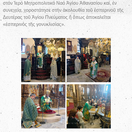
στόν Ἱερό Μητροπολιτικό Ναό Ἁγίου Ἀθανασίου καί, ἐν
συνεχείᾳ, χοροστάτησε στήν ἀκολουθία τοῦ ἑσπερινοῦ τῆς
Δευτέρας τοῦ Ἁγίου Πνεύματος ἤ ὅπως ἀποκαλεῖται
«ἑσπερινός τῆς γονυκλισίας».