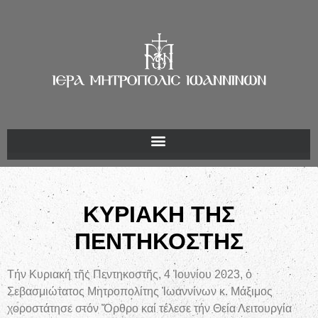
ΚΥΡΙΑΚΗ ΤΗΣ
ΠΕΝΤΗΚΟΣΤΗΣ
Τήν Κυριακή τῆς Πεντηκοστῆς, 4 Ἰουνίου 2023, ὁ
Σεβασμιώτατος Μητροπολίτης Ἰωαννίνων κ. Μάξιμος
χοροστάτησε στόν Ὄρθρο καί τέλεσε τήν Θεία Λειτουργία