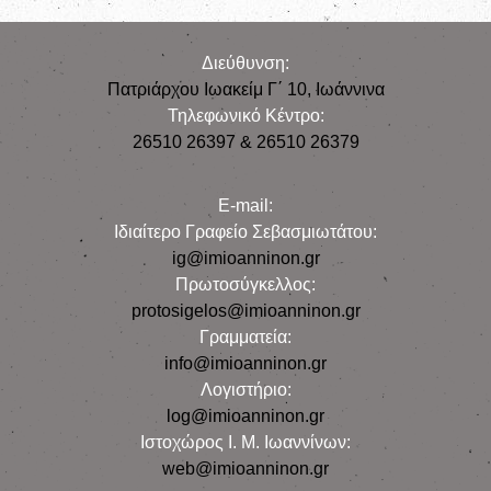
Διεύθυνση:
Πατριάρχου Ιωακείμ Γ΄ 10, Iωάννινα
Τηλεφωνικό Κέντρο:
26510 26397 & 26510 26379
E-mail:
Iδιαίτερο Γραφείο Σεβασμιωτάτου:
ig@imioanninon.gr
Πρωτοσύγκελλος:
protosigelos@imioanninon.gr
Γραμματεία:
info@imioanninon.gr
Λογιστήριο:
log@imioanninon.gr
Ιστοχώρος Ι. Μ. Ιωαννίνων:
web@imioanninon.gr