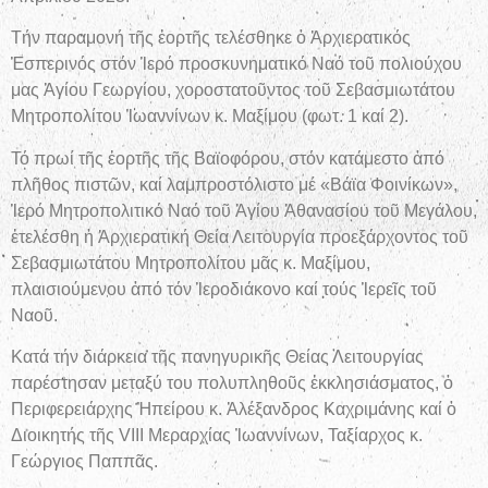
Τήν παραμονή τῆς ἑορτῆς τελέσθηκε ὁ Ἀρχιερατικός
Ἑσπερινός στόν Ἱερό προσκυνηματικό Ναό τοῦ πολιούχου
μας Ἁγίου Γεωργίου, χοροστατοῦντος τοῦ Σεβασμιωτάτου
Μητροπολίτου Ἰωαννίνων κ. Μαξίμου (φωτ. 1 καί 2).
Τό πρωί τῆς ἑορτῆς τῆς Βαϊοφόρου, στόν κατάμεστο ἀπό
πλῆθος πιστῶν, καί λαμπροστόλιστο μέ «Βάϊα Φοινίκων»,
Ἱερό Μητροπολιτικό Ναό τοῦ Ἁγίου Ἀθανασίου τοῦ Μεγάλου,
ἐτελέσθη ἡ Ἀρχιερατική Θεία Λειτουργία προεξάρχοντος τοῦ
Σεβασμιωτάτου Μητροπολίτου μᾶς κ. Μαξίμου,
πλαισιούμενου ἀπό τόν Ἱεροδιάκονο καί τούς Ἱερεῖς τοῦ
Ναοῦ.
Κατά τήν διάρκεια τῆς πανηγυρικῆς Θείας Λειτουργίας
παρέστησαν μεταξύ του πολυπληθοῦς ἐκκλησιάσματος, ὁ
Περιφερειάρχης Ἠπείρου κ. Ἀλέξανδρος Καχριμάνης καί ὁ
Διοικητής τῆς VIII Μεραρχίας Ἰωαννίνων, Ταξίαρχος κ.
Γεώργιος Παππᾶς.