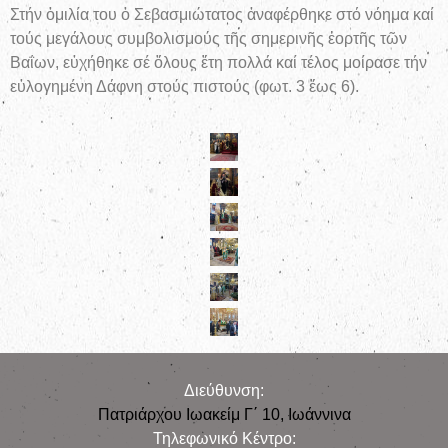
Στήν ὁμιλία του ὁ Σεβασμιώτατος ἀναφέρθηκε στό νόημα καί
τούς μεγάλους συμβολισμούς τῆς σημερινῆς ἑορτῆς τῶν
Βαΐων, εὐχήθηκε σέ ὅλους ἔτη πολλά καί τέλος μοίρασε τήν
εὐλογημένη Δάφνη στούς πιστούς (φωτ. 3 ἕως 6).
Διεύθυνση:
Πατριάρχου Ιωακείμ Γ΄ 10, Iωάννινα
Τηλεφωνικό Κέντρο: