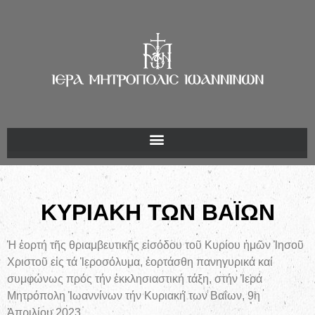
ΚΥΡΙΑΚΗ ΤΩΝ ΒΑΪΩΝ
Ἡ ἑορτή τῆς θριαμβευτικῆς εἰσόδου τοῦ Κυρίου ἠμῶν Ἰησοῦ
Χριστοῦ εἰς τά Ἱεροσόλυμα, ἑορτάσθη πανηγυρικά καί
συμφώνως πρός τήν ἐκκλησιαστική τάξη, στήν Ἱερά
Μητρόπολη Ἰωαννίνων τήν Κυριακή των Βαΐων, 9η
Ἀπριλίου 2023.