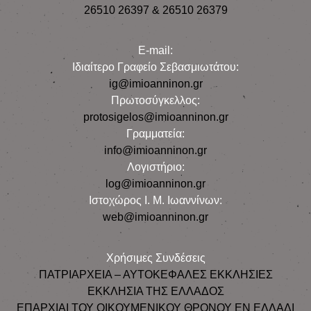
26510 26397 & 26510 26379
E-mail:
Iδιαίτερο Γραφείο Σεβασμιωτάτου:
ig@imioanninon.gr
Πρωτοσύγκελλος:
protosigelos@imioanninon.gr
Γραμματεία:
info@imioanninon.gr
Λογιστήριο:
log@imioanninon.gr
Ιστοχώρος Ι. Μ. Ιωαννίνων:
web@imioanninon.gr
Χρήσιμες Συνδέσεις
ΠΑΤΡΙΑΡΧΕΙΑ – ΑΥΤΟΚΕΦΑΛΕΣ ΕΚΚΛΗΣΙΕΣ
ΕΚΚΛΗΣΙΑ ΤΗΣ ΕΛΛΑΔΟΣ
ΕΠΑΡΧΙΑΙ ΤΟΥ ΟΙΚΟΥΜΕΝΙΚΟΥ ΘΡΟΝΟΥ ΕΝ ΕΛΛΑΔΙ