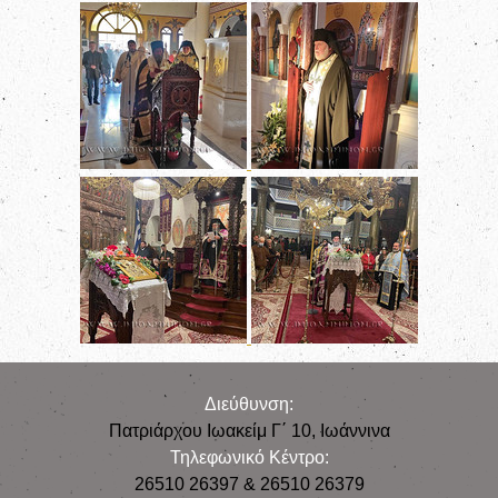
Διεύθυνση:
Πατριάρχου Ιωακείμ Γ΄ 10, Iωάννινα
Τηλεφωνικό Κέντρο:
26510 26397 & 26510 26379