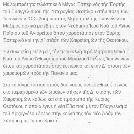
Μέ λαμπρότητα τελέστηκε ὁ Μέγας Ἑσπερινός τῆς Ἑορτῆς
τοῦ Εὐαγγελισμοῦ τῆς Ὑπεραγίας Θεοτόκου στήν πόλη τῶν
Ἰωαννίνων. Ὁ Σεβασμιώτατος Μητροπολίτης Ἰωαννίνων κ.
Μάξιμος ἀρχικά μετέβη εἰς τόν Νεόδμητο Ἱερό Ναό τοῦ Ἁγίου
Παϊσίου τοῦ Ἁγιορείτου ὅπου χοροστάτησε στόν Ἐόρτιο
Ἑσπερινό καί τήν Δ΄ στάση τῶν Χαιρετισμῶν τῆς Θεοτόκου.
Ἐν συνεχεία μετέβη εἰς τόν περικαλλῆ Ἱερό Μητροπολιτικό
Ναό τοῦ Ἁγίου Ἀθανασίου τοῦ Μεγάλου Πόλεως Ἰωαννίνων
ὅπου καί χοροστάτησε στόν ἑσπερινό καί στήν Δ΄ στάση τῶν
χαιρετισμῶν πρός τήν Παναγία μας.
Στό κήρυγμά του καί στούς δυό ναούς ἀναφέρθηκε ἐκτενῶς
στό περιεχόμενο τῶν ὡραίων στίχων τῆς Δ΄ στάσης τῶν
Χαιρετισμῶν, καθώς καί στό πρόσωπο τῆς Κυρίας
Θεοτόκου ἡ ὁποία ἔγινε ἡ νέα Εὕα πού μέ τόν Εὐαγγελισμό
τοῦ Ἀρχαγγέλου ἔφερε στήν κοιλιά της τόν Νέο Ἀδάμ τόν
Σωτήρα μας Ἰησοῦ Χριστό.