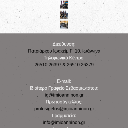
Διεύθυνση:
Πατριάρχου Ιωακείμ Γ΄ 10, Iωάννινα
Τηλεφωνικό Κέντρο:
26510 26397 & 26510 26379
E-mail:
Iδιαίτερο Γραφείο Σεβασμιωτάτου:
ig@imioanninon.gr
Πρωτοσύγκελλος:
protosigelos@imioanninon.gr
Γραμματεία:
info@imioanninon.gr