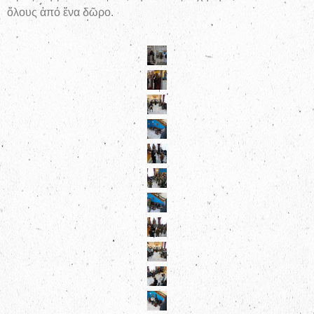
ὅλους ἀπό ἕνα δῶρο.