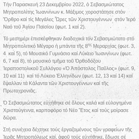
Τήν Παρασκευή 23 Δεκεμβρίου 2022, ὁ Σεβασμιώτατος
Μητροπολίτης Ἰωαννίνων κ. Μάξιμος χοροστάτησε στόν
Ὄρθρο καί τίς Μεγάλες Ὧρες τῶν Χριστουγέννων στόν Ἱερό
Ναό τοῦ Ἁγίου Παϊσίου (φωτ. 1 καί 2).
Τό μεσημέρι ἐπισκέφθηκαν διαδοχικά τόν Σεβασμιώτατο στό
ης
Μητροπολιτικό Μέγαρο ἡ μπάντα τῆς 8
Μεραρχίας (φωτ. 3,
4 καί 5), τό Μουσικό Γυμνάσιο καί Λύκειο Ἰωαννίνων (φωτ.
6, 7 καί 8), τό μουσικό τμῆμα τοῦ Ὀρθοδόξου
Ἱεραποστολικοῦ Συλλόγου «Ὁ Ἀπόστολος Παῦλος» (φωτ. 9,
10 καί 11) καί τό Λύκειο Ἑλληνίδων (φωτ. 12, 13 καί 14) καί
ἔψαλλαν τά Κάλαντα τῶν Χριστουγέννων καί τῆς
Πρωτοχρονιᾶς.
Ὁ Σεβασμιώτατος εὐχήθηκε σέ ὅλους καλά καί εὐλογημένα
Χριστούγεννα, καρποφόρο τό Νέο Ἔτος καί τούς μοίρασε
δῶρα.
Στή συνέχεια δέχτηκε τούς ἐργαζομένους τῶν γραφείων τῆς
Ἱερᾶς Μητροπόλεως καί, ἀφοῦ τούς εὐχήθηκε, ἔδωσε σέ